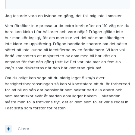
Jag testade vara en kvinna en gång, det föll mig inte i smaken.
Vem försöker inte pressa ur tio extra km/h efter en 110 väg när du
bara kan kicka i farthållaren och vara nöjd? Frågan gällde inte
hur man kör lagligt, för om man inte vet det bör man säkerligen
inte klara en uppkörning. Frågan handlade snarare om det bästa
sättet att inte kunna bli identifierad av en fartkamera. Vi kan väl
ändå konstatera att majoriteten av dom med bil har kört en
antydan för fort nån gång i sitt liv! Det var inte mer än fem-tio
km/h som diskuteras när den här kameran gick av!
Om du ärligt kan säga att du aldrig legat 5 km/h över
hastighetsbegränsningen så kan vi konstatera att du är förberedd
för att bli en sån där pensionär som saktar ned alla andra och
som människor svär åt medan dom ligger bakom.. I slutändan
måste man följa trafikens flyt, det är dom som följer varje regel in
i det sista som förstör för resten!
Citera