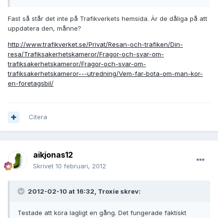
Fast så står det inte på Trafikverkets hemsida. Är de dåliga på att
uppdatera den, månne?
http://www.trafikverket.se/Privat/Resan-och-trafiken/Din-
resa/Trafiksakerhetskameror/Fragor-och-svar-om-
trafiksakerhetskameror/Fragor-och-svar-om-
trafiksakerhetskameror---utredning/Vem-far-bota-om-man-kor-
en-foretagsbil/
Citera
aikjonas12
Skrivet
10 februari, 2012
2012-02-10 at 16:32, Troxie skrev:
Testade att köra lagligt en gång. Det fungerade faktiskt