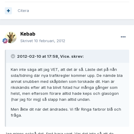
Citera
Kebab
Skrivet
10 februari, 2012
2012-02-10 at 17:58, Vice. skrev:
Kan inte säga att jag VET, att det är så. Läste det på nån
sida/tidning där nya trafikregler kommer upp. De nämde bla
annat snubben med skåpbilen som torskade dit. Han är
rikskändis efter att ha blivit fotad hur många gånger som
helst, men eftersom förare alltid hade keps och glasögon
(har jag för mig) så slapp han alltid undan.
Men åkte dit när det ändrades. Vi får Ringa farbror blå och
fråga.
Jag minns också det, fast bara vagt. Var det inte så att de