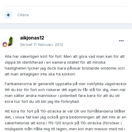
Citera
aikjonas12
Skrivet
11 februari, 2012
Alla har säkerligen kört för fort. Men att göra vad man kan för att
slippa bli identifierad i en kamera istället för att minska
hastigheten tycker jag dock bara påvisar bristande omdöme och
att man antagligen inte ska ha körkort.
Fartkamerorna är generellt uppsatta på mer riskfyllda vägsträckor.
Att du kör för fort och riskerar ditt eget liv får stå för dig, men när
man sätter andra människor i potentiell fara bara för att du vill
köra hur fort du vill blir jag lite förbryllad.
Att köra för fort på 110-sträcka är väl OK om förhållandena tillåter
det, i vissa fall kan jag också göra bedömningen att det inte är en
säkerhetsrisk att köra i 115-120 knyck på 110-sträcka (försöker i
möjligaste mån hålla mig till lagen, men kör man massor med mil i