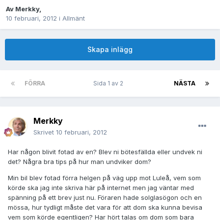
Av
Merkky
,
10 februari, 2012
i
Allmänt
Skapa inlägg
FÖRRA
Sida 1 av 2
NÄSTA
Merkky
Skrivet
10 februari, 2012
Har någon blivit fotad av en? Blev ni bötesfällda eller undvek ni
det? Några bra tips på hur man undviker dom?
Min bil blev fotad förra helgen på väg upp mot Luleå, vem som
körde ska jag inte skriva här på internet men jag väntar med
spänning på ett brev just nu. Föraren hade solglasögon och en
mössa, hur tydligt måste det vara för att dom ska kunna bevisa
vem som körde egentligen? Har hört talas om dom som bara