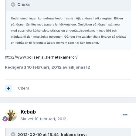
Citera
Under utredningen kontrolleras fordon, samt möjliga förare i olika register. Bilden
på föraren jämförs med pass- eller körkortsfoto. Om bilden på föraren stämmer
med pass- eller körkortsfoto skickas ett underrättelsedokument med bild och
mätdata till den misstänkta personen. Går det inte att identifiera föraren så skickas
en förfrågan till fordonets ägare om vem som har kört fordonet.
http://www.polisen.s...kerhetskameror/
Redigerad
10 februari, 2012
av aikjonas12
Citera
Kebab
Skrivet
10 februari, 2012
2012-02-10 at 15:44, kobbe skrev: