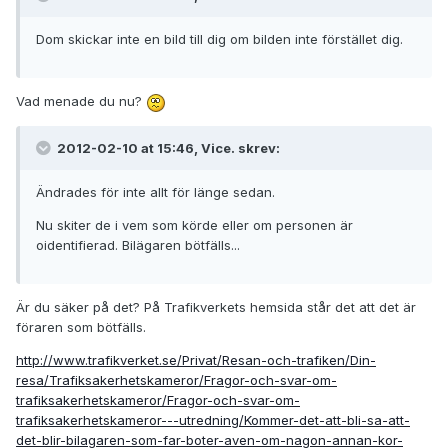
Dom skickar inte en bild till dig om bilden inte förstället dig.
Vad menade du nu?
2012-02-10 at 15:46, Vice. skrev:
Ändrades för inte allt för länge sedan.
Nu skiter de i vem som körde eller om personen är
oidentifierad. Bilägaren bötfälls...
Är du säker på det? På Trafikverkets hemsida står det att det är
föraren som bötfälls.
http://www.trafikverket.se/Privat/Resan-och-trafiken/Din-
resa/Trafiksakerhetskameror/Fragor-och-svar-om-
trafiksakerhetskameror/Fragor-och-svar-om-
trafiksakerhetskameror---utredning/Kommer-det-att-bli-sa-att-
det-blir-bilagaren-som-far-boter-aven-om-nagon-annan-kor-