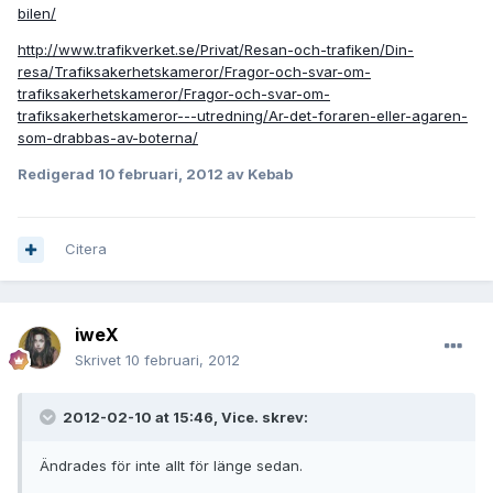
bilen/
http://www.trafikverket.se/Privat/Resan-och-trafiken/Din-
resa/Trafiksakerhetskameror/Fragor-och-svar-om-
trafiksakerhetskameror/Fragor-och-svar-om-
trafiksakerhetskameror---utredning/Ar-det-foraren-eller-agaren-
som-drabbas-av-boterna/
Redigerad
10 februari, 2012
av Kebab
Citera
iweX
Skrivet
10 februari, 2012
2012-02-10 at 15:46, Vice. skrev:
Ändrades för inte allt för länge sedan.