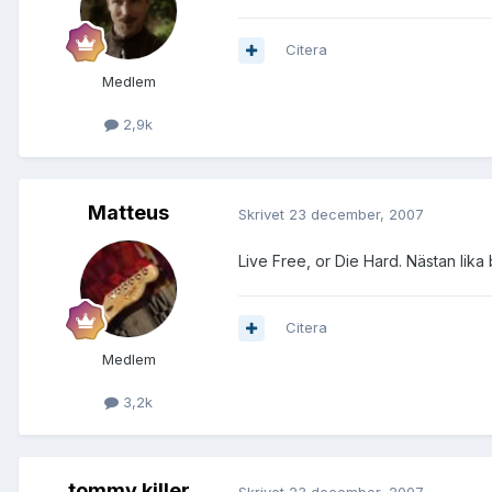
Citera
Medlem
2,9k
Matteus
Skrivet
23 december, 2007
Live Free, or Die Hard. Nästan lika 
Citera
Medlem
3,2k
tommy killer
Skrivet
23 december, 2007