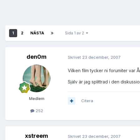
1
2
NÄSTA
Sida 1 av 2
den0m
Skrivet
23 december, 2007
Vilken film tycker ni forumiter var Å
Själv är jag splittrad i den diskus
Medlem
Citera
252
xstreem
Skrivet
23 december, 2007