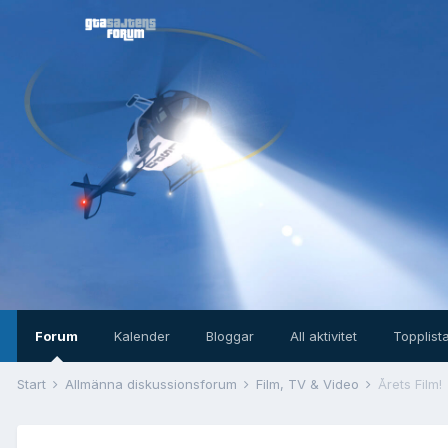
Forum
Kalender
Bloggar
All aktivitet
Topplist
Start
Allmänna diskussionsforum
Film, TV & Video
Årets Film!