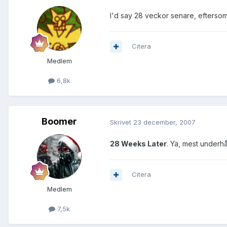
I'd say 28 veckor senare, eftersom d
Citera
Medlem
6,8k
Boomer
Skrivet
23 december, 2007
28 Weeks Later
. Yä, mest underhål
Citera
Medlem
7,5k