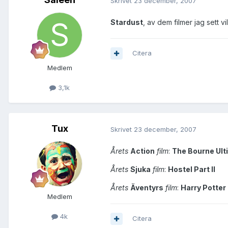
Skrivet
23 december, 2007
Stardust
, av dem filmer jag sett vi
Citera
Medlem
3,1k
Tux
Skrivet
23 december, 2007
Årets
Action
film
:
The Bourne Ul
Årets
Sjuka
film
:
Hostel Part II
Årets
Äventyrs
film
:
Harry Potter
Medlem
4k
Citera