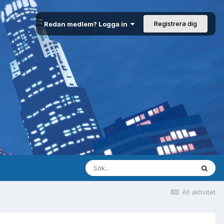
Registrera dig
Redan medlem? Logga in
All aktivitet