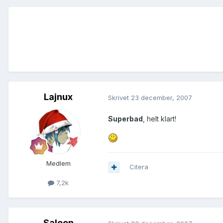
Lajnux
Skrivet
23 december, 2007
Superbad
, helt klart!
Medlem
Citera
7,2k
Saleen