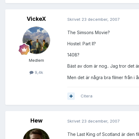
VickeX
Skrivet
23 december, 2007
The Simsons Movie?
Hostel: Part II?
1408?
Medlem
Bäst av dom är nog.. Jag tror det ä
9,4k
Men det är några bra filmer från i år
Citera
Hew
Skrivet
23 december, 2007
The Last King of Scotland är den fi