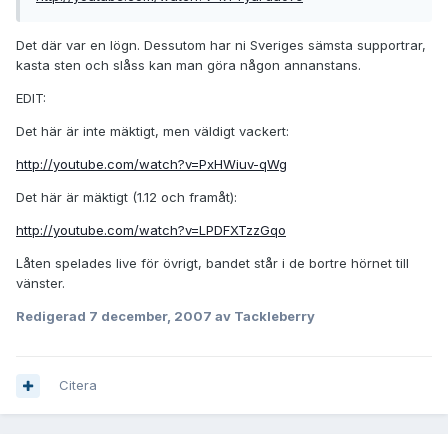
Det där var en lögn. Dessutom har ni Sveriges sämsta supportrar,
kasta sten och slåss kan man göra någon annanstans.
EDIT:
Det här är inte mäktigt, men väldigt vackert:
http://youtube.com/watch?v=PxHWiuv-qWg
Det här är mäktigt (1.12 och framåt):
http://youtube.com/watch?v=LPDFXTzzGqo
Låten spelades live för övrigt, bandet står i de bortre hörnet till
vänster.
Redigerad
7 december, 2007
av Tackleberry
Citera