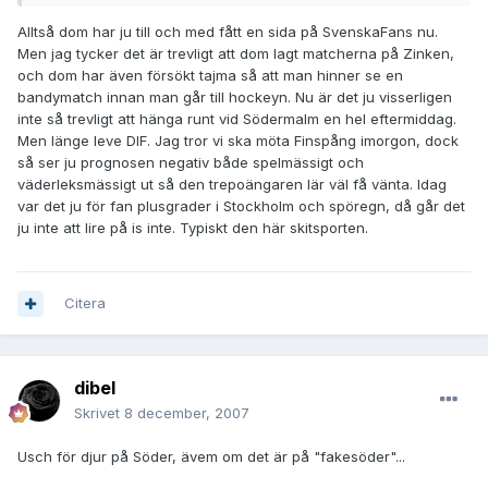
Alltså dom har ju till och med fått en sida på SvenskaFans nu.
Men jag tycker det är trevligt att dom lagt matcherna på Zinken,
och dom har även försökt tajma så att man hinner se en
bandymatch innan man går till hockeyn. Nu är det ju visserligen
inte så trevligt att hänga runt vid Södermalm en hel eftermiddag.
Men länge leve DIF. Jag tror vi ska möta Finspång imorgon, dock
så ser ju prognosen negativ både spelmässigt och
väderleksmässigt ut så den trepoängaren lär väl få vänta. Idag
var det ju för fan plusgrader i Stockholm och spöregn, då går det
ju inte att lire på is inte. Typiskt den här skitsporten.
Citera
dibel
Skrivet
8 december, 2007
Usch för djur på Söder, ävem om det är på "fakesöder"...