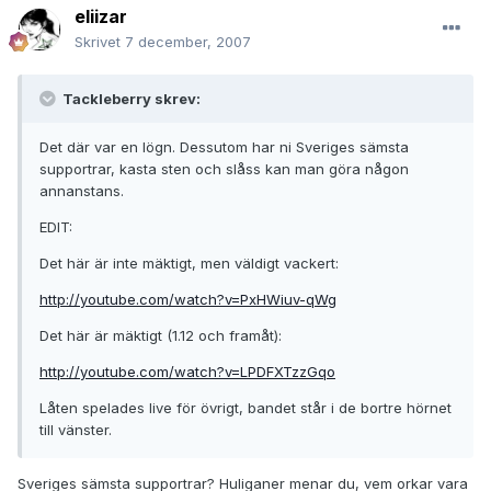
eliizar
Skrivet
7 december, 2007
Tackleberry skrev:
Det där var en lögn. Dessutom har ni Sveriges sämsta
supportrar, kasta sten och slåss kan man göra någon
annanstans.
EDIT:
Det här är inte mäktigt, men väldigt vackert:
http://youtube.com/watch?v=PxHWiuv-qWg
Det här är mäktigt (1.12 och framåt):
http://youtube.com/watch?v=LPDFXTzzGqo
Låten spelades live för övrigt, bandet står i de bortre hörnet
till vänster.
Sveriges sämsta supportrar? Huliganer menar du, vem orkar vara