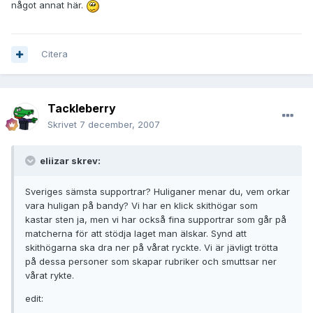
något annat här.
Citera
Tackleberry
Skrivet
7 december, 2007
eliizar skrev:
Sveriges sämsta supportrar? Huliganer menar du, vem orkar
vara huligan på bandy? Vi har en klick skithögar som
kastar sten ja, men vi har också fina supportrar som går på
matcherna för att stödja laget man älskar. Synd att
skithögarna ska dra ner på vårat ryckte. Vi är jävligt trötta
på dessa personer som skapar rubriker och smuttsar ner
vårat rykte.
edit: