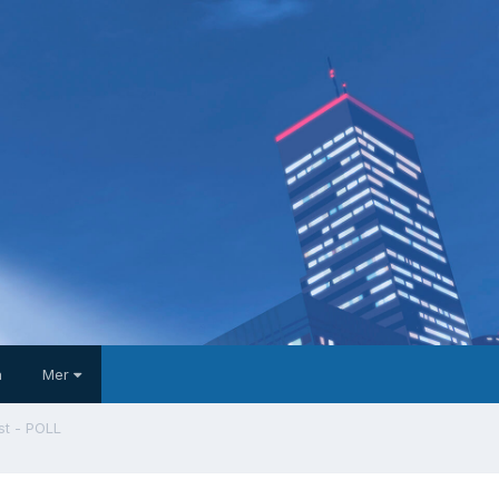
a
Mer
st - POLL