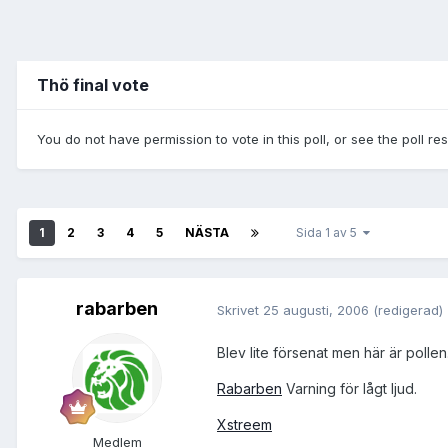
Thö final vote
You do not have permission to vote in this poll, or see the poll re
1
2
3
4
5
NÄSTA
Sida 1 av 5
rabarben
Skrivet
25 augusti, 2006
(redigerad)
Blev lite försenat men här är pollen
Rabarben
Varning för lågt ljud.
Xstreem
Medlem