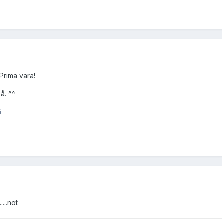
Prima vara!
å. ^^
i
....not