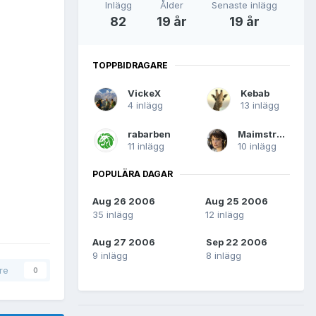
Inlägg
Ålder
Senaste inlägg
82
19 år
19 år
TOPPBIDRAGARE
VickeX
Kebab
4 inlägg
13 inlägg
rabarben
Maimstream
11 inlägg
10 inlägg
POPULÄRA DAGAR
Aug 26 2006
Aug 25 2006
35 inlägg
12 inlägg
Aug 27 2006
Sep 22 2006
9 inlägg
8 inlägg
are
0