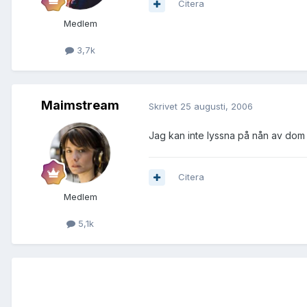
Citera
Medlem
3,7k
Maimstream
Skrivet
25 augusti, 2006
Jag kan inte lyssna på nån av do
Citera
Medlem
5,1k