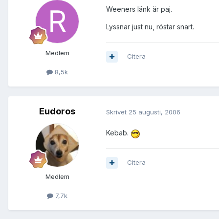
Weeners länk är paj.
Lyssnar just nu, röstar snart.
Medlem
Citera
8,5k
Eudoros
Skrivet
25 augusti, 2006
Kebab.
Citera
Medlem
7,7k