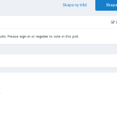
Skapa ny tråd
Skapa
sults. Please
sign in
or
register
to vote in this poll.
.