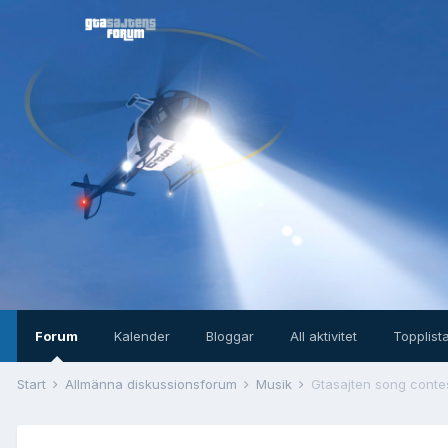
Forum
Kalender
Bloggar
All aktivitet
Topplist
Start
Allmänna diskussionsforum
Musik
Gtasajten song conte