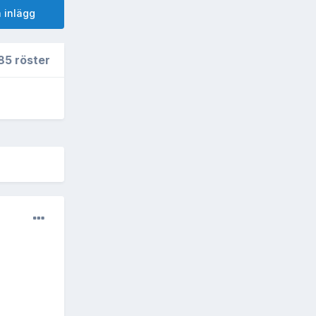
 inlägg
85 röster