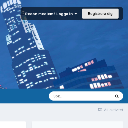
Registrera dig
Redan medlem? Logga in
All aktivitet