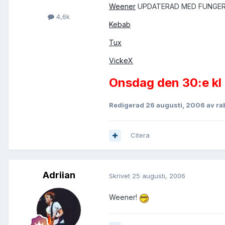
Weener
UPDATERAD MED FUNGER
4,6k
Kebab
Tux
VickeX
Onsdag den 30:e kl 1
Redigerad
26 augusti, 2006
av ra
Citera
Adriian
Skrivet
25 augusti, 2006
Weener!