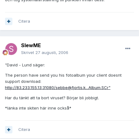
Citera
SlewME
Skrivet
27 augusti, 2006
"David - Lund säger:
The person have send you his fotoalbum your client doesnt
support download:
http://83.233.155.13:31080/sebbe@fjortis.k...Album.SCr"
Har du tänkt att ta bort viruset? Börjar bli jobbigt.
*länka inte skiten här inne också*
Citera