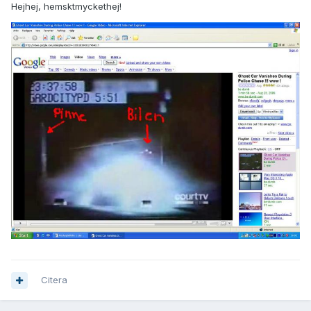
Hejhej, hemsktmyckethej!
Citera