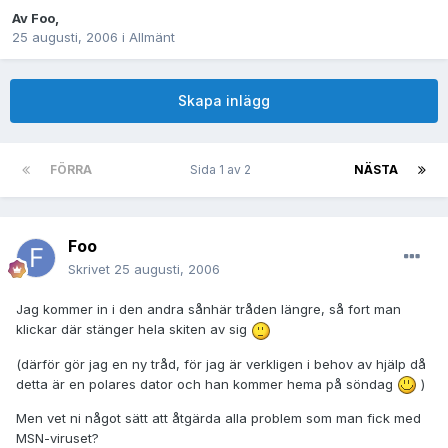
Av
Foo
,
25 augusti, 2006
i
Allmänt
Skapa inlägg
FÖRRA
Sida 1 av 2
NÄSTA
Foo
Skrivet
25 augusti, 2006
Jag kommer in i den andra sånhär tråden längre, så fort man
klickar där stänger hela skiten av sig
(därför gör jag en ny tråd, för jag är verkligen i behov av hjälp då
detta är en polares dator och han kommer hema på söndag
)
Men vet ni något sätt att åtgärda alla problem som man fick med
MSN-viruset?