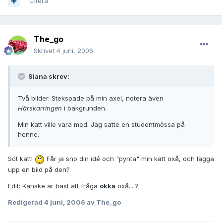
Citera
The_go
Skrivet
4 juni, 2006
Siana skrev:
Två bilder. Stekspade på min axel, notera även
Härskarringen
i bakgrunden.
Min katt ville vara med. Jag satte en studentmössa på
henne.
Söt katt!
Får ja sno din idé och "pynta" min katt oxå, och lägga
upp en bild på den?
Edit: Kanske är bäst att fråga
okka
oxå... ?
Redigerad
4 juni, 2006
av The_go