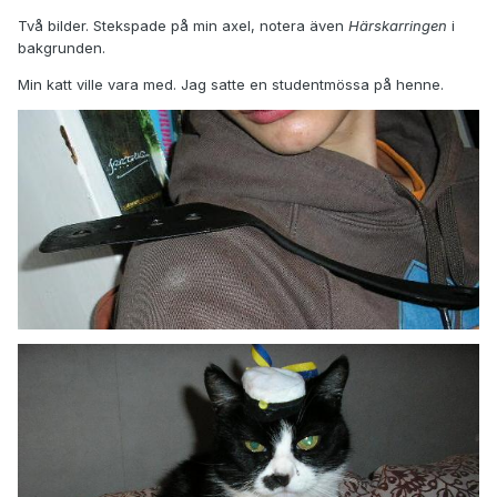
Två bilder. Stekspade på min axel, notera även
Härskarringen
i
bakgrunden.
Min katt ville vara med. Jag satte en studentmössa på henne.