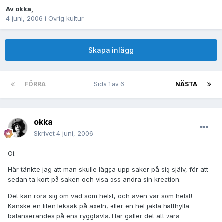
Av
okka
,
4 juni, 2006
i
Övrig kultur
Skapa inlägg
FÖRRA
Sida 1 av 6
NÄSTA
okka
Skrivet
4 juni, 2006
Oi.
Här tänkte jag att man skulle lägga upp saker på sig själv, för att
sedan ta kort på saken och visa oss andra sin kreation.
Det kan röra sig om vad som helst, och även var som helst!
Kanske en liten leksak på axeln, eller en hel jäkla hatthylla
balanserandes på ens ryggtavla. Här gäller det att vara