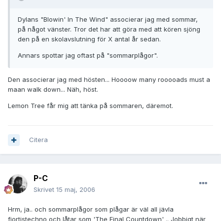
Dylans "Blowin' In The Wind" associerar jag med sommar,
på något vänster. Tror det har att göra med att kören sjöng
den på en skolavslutning för X antal år sedan.
Annars spottar jag oftast på "sommarplågor".
Den associerar jag med hösten... Hoooow many rooooads must a
maan walk down... Näh, höst.
Lemon Tree får mig att tänka på sommaren, däremot.
Citera
P-C
Skrivet
15 maj, 2006
Hrm, ja.. och sommarplågor som plågar är väl all jävla
fjortistechno och låtar som 'The Final Countdown' .. Jobbigt när