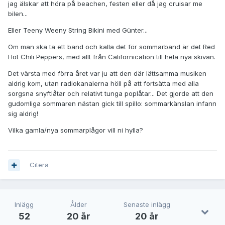
jag älskar att höra på beachen, festen eller då jag cruisar me
bilen...
Eller Teeny Weeny String Bikini med Günter...
Om man ska ta ett band och kalla det för sommarband är det Red
Hot Chili Peppers, med allt från Californication till hela nya skivan.
Det värsta med förra året var ju att den där lättsamma musiken
aldrig kom, utan radiokanalerna höll på att fortsätta med alla
sorgsna snyftlåtar och relativt tunga poplåtar... Det gjorde att den
gudomliga sommaren nästan gick till spillo: sommarkänslan infann
sig aldrig!
Vilka gamla/nya sommarplågor vill ni hylla?
Citera
Inlägg
Ålder
Senaste inlägg
52
20 år
20 år