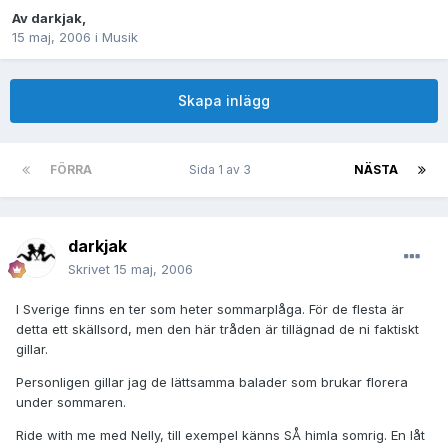
Av
darkjak
,
15 maj, 2006
i
Musik
Skapa inlägg
FÖRRA
Sida 1 av 3
NÄSTA
darkjak
Skrivet
15 maj, 2006
I Sverige finns en ter som heter sommarplåga. För de flesta är
detta ett skällsord, men den här tråden är tillägnad de ni faktiskt
gillar.
Personligen gillar jag de lättsamma balader som brukar florera
under sommaren.
Ride with me med Nelly, till exempel känns SÅ himla somrig. En låt