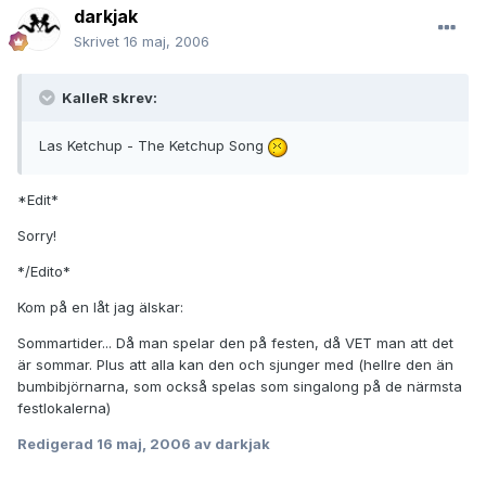
darkjak
Skrivet
16 maj, 2006
KalleR skrev:
Las Ketchup - The Ketchup Song
*Edit*
Sorry!
*/Edito*
Kom på en låt jag älskar:
Sommartider... Då man spelar den på festen, då VET man att det
är sommar. Plus att alla kan den och sjunger med (hellre den än
bumbibjörnarna, som också spelas som singalong på de närmsta
festlokalerna)
Redigerad
16 maj, 2006
av darkjak