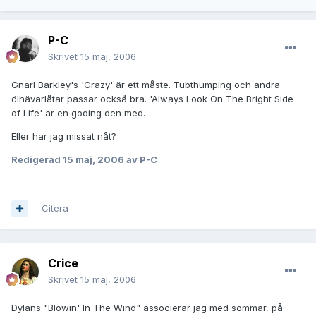
P-C
Skrivet
15 maj, 2006
Gnarl Barkley's 'Crazy' är ett måste. Tubthumping och andra
ölhävarlåtar passar också bra. 'Always Look On The Bright Side
of Life' är en goding den med.
Eller har jag missat nåt?
Redigerad
15 maj, 2006
av P-C
Citera
Crice
Skrivet
15 maj, 2006
Dylans "Blowin' In The Wind" associerar jag med sommar, på