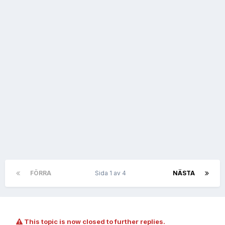
FÖRRA
Sida 1 av 4
NÄSTA
This topic is now closed to further replies.