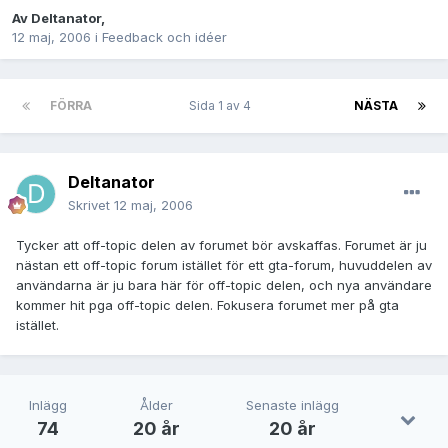
Av
Deltanator
,
12 maj, 2006
i
Feedback och idéer
FÖRRA
Sida 1 av 4
NÄSTA
Deltanator
Skrivet
12 maj, 2006
Tycker att off-topic delen av forumet bör avskaffas. Forumet är ju
nästan ett off-topic forum istället för ett gta-forum, huvuddelen av
användarna är ju bara här för off-topic delen, och nya användare
kommer hit pga off-topic delen. Fokusera forumet mer på gta
istället.
Inlägg
Ålder
Senaste inlägg
74
20 år
20 år