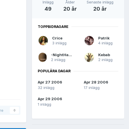
Inlägg
Ålder
Senaste inlägg
49
20 år
20 år
TOPPBIDRAGARE
Crice
Patrik
3 inlägg
4 inlägg
-NightHawk-
Kebab
2 inlägg
2 inlägg
POPULÄRA DAGAR
Apr 27 2006
Apr 28 2006
32 inlägg
17 inlägg
Apr 29 2006
1 inlägg
are
0