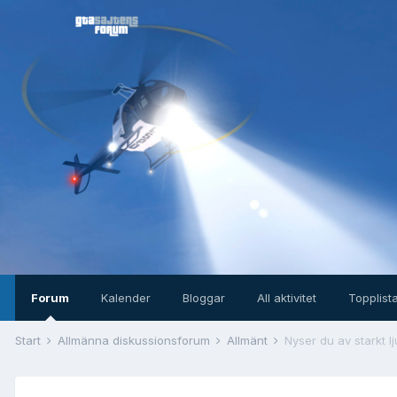
Forum
Kalender
Bloggar
All aktivitet
Topplist
Start
Allmänna diskussionsforum
Allmänt
Nyser du av starkt l