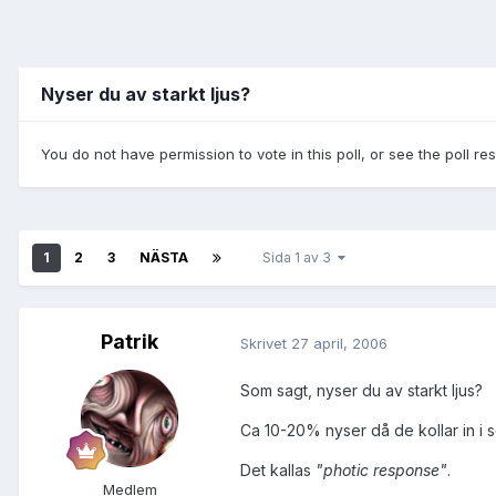
Nyser du av starkt ljus?
You do not have permission to vote in this poll, or see the poll re
1
2
3
NÄSTA
Sida 1 av 3
Patrik
Skrivet
27 april, 2006
Som sagt, nyser du av starkt ljus?
Ca 10-20% nyser då de kollar in i s
Det kallas
"photic response"
.
Medlem