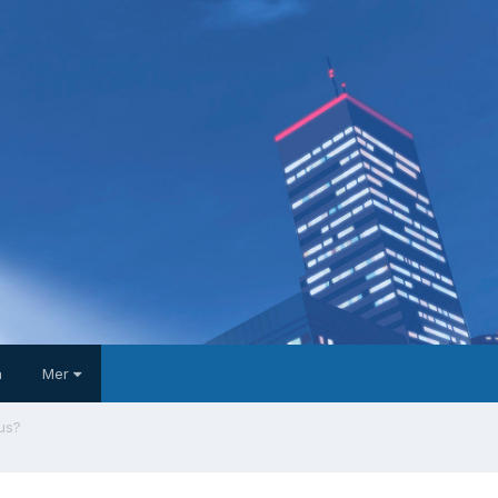
a
Mer
jus?