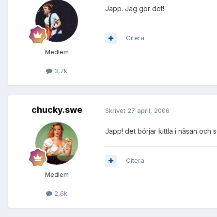
Japp. Jag gör det!
Citera
Medlem
3,7k
chucky.swe
Skrivet
27 april, 2006
Japp! det börjar kittla i näsan och 
Citera
Medlem
2,6k