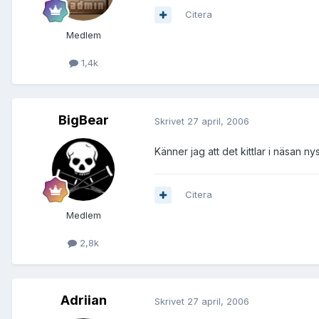
Citera
Medlem
1,4k
BigBear
Skrivet
27 april, 2006
Känner jag att det kittlar i näsan nys
Citera
Medlem
2,8k
Adriian
Skrivet
27 april, 2006