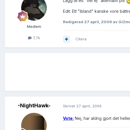
Lägg till ett "vet ej" alternativ plx
Edit: Ett "ibland" kanske vore bättr
Redigerad
27 april, 2006
av GiZm
Medlem
7,7k
Citera
-NightHawk-
Skrivet
27 april, 2006
Vote:
Nej, har aldrig gjort det heller