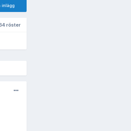
 inlägg
64 röster