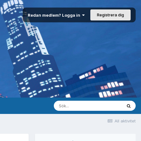
Registrera dig
Redan medlem? Logga in
All aktivitet