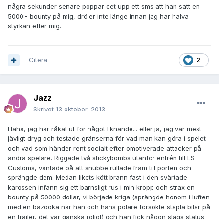
några sekunder senare poppar det upp ett sms att han satt en
5000:- bounty på mig, dröjer inte länge innan jag har halva
styrkan efter mig.
Citera
2
Jazz
Skrivet
13 oktober, 2013
Haha, jag har råkat ut för något liknande... eller ja, jag var mest
jävligt dryg och testade gränserna för vad man kan göra i spelet
och vad som händer rent socialt efter omotiverade attacker på
andra spelare. Riggade två stickybombs utanför entrén till LS
Customs, väntade på att snubbe rullade fram till porten och
sprängde dem. Medan likets kött brann fast i den svärtade
karossen infann sig ett barnsligt rus i min kropp och strax en
bounty på 50000 dollar, vi började kriga (sprängde honom i luften
med en bazooka när han och hans polare försökte stapla bilar på
en trailer, det var ganska roligt) och han fick någon slags status