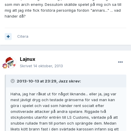
som min arch enemy. Dessutom skällde spelet på mig och sa till
mig att jag inte fick förstöra personliga fordon "annars..." ... vad
händer då?
Citera
Lajnux
Skrivet
14 oktober, 2013
2013-10-13 at 23:29, Jazz skrev:
Haha, jag har råkat ut för något liknande... eller ja, jag var
mest jävligt dryg och testade gränserna för vad man kan
göra i spelet och vad som händer rent socialt efter
omotiverade attacker på andra spelare. Riggade två
stickybombs utanför entrén till LS Customs, väntade på att
snubbe rullade fram till porten och sprängde dem. Medan
likets kött brann fast i den svärtade karossen infann sig ett