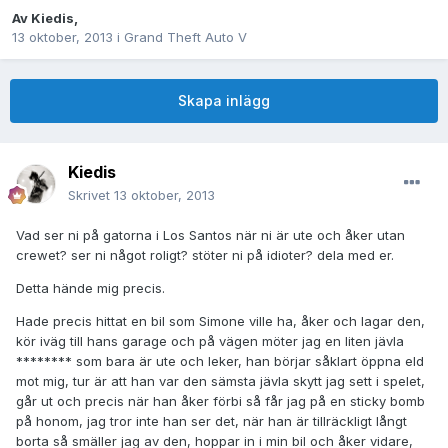
Av
Kiedis
,
13 oktober, 2013
i
Grand Theft Auto V
Skapa inlägg
Kiedis
Skrivet
13 oktober, 2013
Vad ser ni på gatorna i Los Santos när ni är ute och åker utan
crewet? ser ni något roligt? stöter ni på idioter? dela med er.
Detta hände mig precis.
Hade precis hittat en bil som Simone ville ha, åker och lagar den,
kör iväg till hans garage och på vägen möter jag en liten jävla
******** som bara är ute och leker, han börjar såklart öppna eld
mot mig, tur är att han var den sämsta jävla skytt jag sett i spelet,
går ut och precis när han åker förbi så får jag på en sticky bomb
på honom, jag tror inte han ser det, när han är tillräckligt långt
borta så smäller jag av den, hoppar in i min bil och åker vidare,