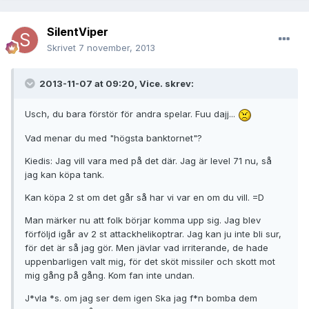
SilentViper
Skrivet
7 november, 2013
2013-11-07 at 09:20, Vice. skrev:
Usch, du bara förstör för andra spelar. Fuu dajj...
Vad menar du med "högsta banktornet"?
Kiedis: Jag vill vara med på det där. Jag är level 71 nu, så
jag kan köpa tank.
Kan köpa 2 st om det går så har vi var en om du vill. =D
Man märker nu att folk börjar komma upp sig. Jag blev
förföljd igår av 2 st attackhelikoptrar. Jag kan ju inte bli sur,
för det är så jag gör. Men jävlar vad irriterande, de hade
uppenbarligen valt mig, för det sköt missiler och skott mot
mig gång på gång. Kom fan inte undan.
J*vla *s. om jag ser dem igen Ska jag f*n bomba dem