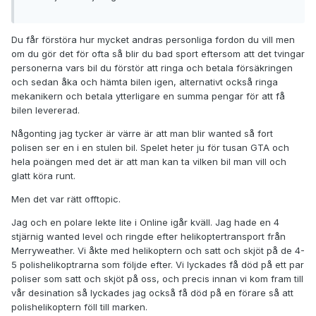
Du får förstöra hur mycket andras personliga fordon du vill men
om du gör det för ofta så blir du bad sport eftersom att det tvingar
personerna vars bil du förstör att ringa och betala försäkringen
och sedan åka och hämta bilen igen, alternativt också ringa
mekanikern och betala ytterligare en summa pengar för att få
bilen levererad.
Någonting jag tycker är värre är att man blir wanted så fort
polisen ser en i en stulen bil. Spelet heter ju för tusan GTA och
hela poängen med det är att man kan ta vilken bil man vill och
glatt köra runt.
Men det var rätt offtopic.
Jag och en polare lekte lite i Online igår kväll. Jag hade en 4
stjärnig wanted level och ringde efter helikoptertransport från
Merryweather. Vi åkte med helikoptern och satt och skjöt på de 4-
5 polishelikoptrarna som följde efter. Vi lyckades få död på ett par
poliser som satt och skjöt på oss, och precis innan vi kom fram till
vår desination så lyckades jag också få död på en förare så att
polishelikoptern föll till marken.