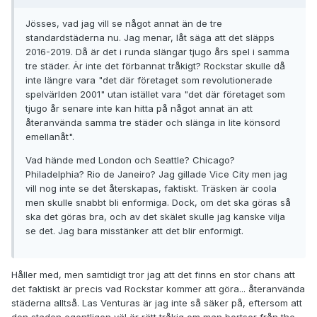
Jösses, vad jag vill se något annat än de tre
standardstäderna nu. Jag menar, låt säga att det släpps
2016-2019. Då är det i runda slängar tjugo års spel i samma
tre städer. Är inte det förbannat tråkigt? Rockstar skulle då
inte längre vara "det där företaget som revolutionerade
spelvärlden 2001" utan istället vara "det där företaget som
tjugo år senare inte kan hitta på något annat än att
återanvända samma tre städer och slänga in lite könsord
emellanåt".
Vad hände med London och Seattle? Chicago?
Philadelphia? Rio de Janeiro? Jag gillade Vice City men jag
vill nog inte se det återskapas, faktiskt. Träsken är coola
men skulle snabbt bli enformiga. Dock, om det ska göras så
ska det göras bra, och av det skälet skulle jag kanske vilja
se det. Jag bara misstänker att det blir enformigt.
Håller med, men samtidigt tror jag att det finns en stor chans att
det faktiskt är precis vad Rockstar kommer att göra... återanvända
städerna alltså. Las Venturas är jag inte så säker på, eftersom att