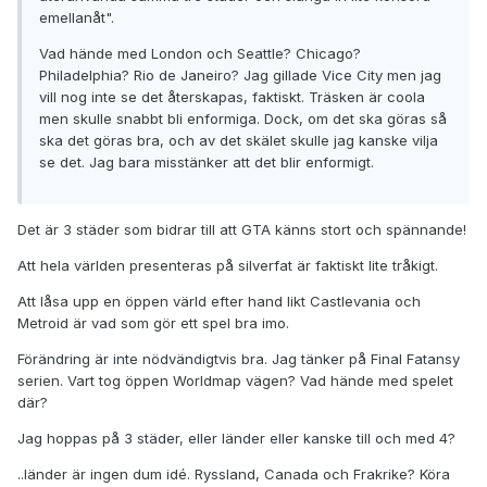
emellanåt".
Vad hände med London och Seattle? Chicago?
Philadelphia? Rio de Janeiro? Jag gillade Vice City men jag
vill nog inte se det återskapas, faktiskt. Träsken är coola
men skulle snabbt bli enformiga. Dock, om det ska göras så
ska det göras bra, och av det skälet skulle jag kanske vilja
se det. Jag bara misstänker att det blir enformigt.
Det är 3 städer som bidrar till att GTA känns stort och spännande!
Att hela världen presenteras på silverfat är faktiskt lite tråkigt.
Att låsa upp en öppen värld efter hand likt Castlevania och
Metroid är vad som gör ett spel bra imo.
Förändring är inte nödvändigtvis bra. Jag tänker på Final Fatansy
serien. Vart tog öppen Worldmap vägen? Vad hände med spelet
där?
Jag hoppas på 3 städer, eller länder eller kanske till och med 4?
..länder är ingen dum idé. Ryssland, Canada och Frakrike? Köra