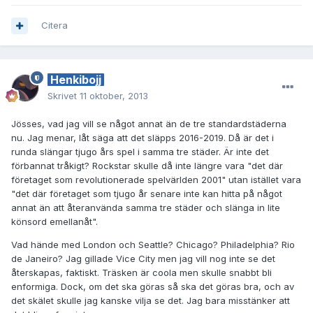
Citera
Henkibojj
Skrivet
11 oktober, 2013
Jösses, vad jag vill se något annat än de tre standardstäderna
nu. Jag menar, låt säga att det släpps 2016-2019. Då är det i
runda slängar tjugo års spel i samma tre städer. Är inte det
förbannat tråkigt? Rockstar skulle då inte längre vara "det där
företaget som revolutionerade spelvärlden 2001" utan istället vara
"det där företaget som tjugo år senare inte kan hitta på något
annat än att återanvända samma tre städer och slänga in lite
könsord emellanåt".
Vad hände med London och Seattle? Chicago? Philadelphia? Rio
de Janeiro? Jag gillade Vice City men jag vill nog inte se det
återskapas, faktiskt. Träsken är coola men skulle snabbt bli
enformiga. Dock, om det ska göras så ska det göras bra, och av
det skälet skulle jag kanske vilja se det. Jag bara misstänker att