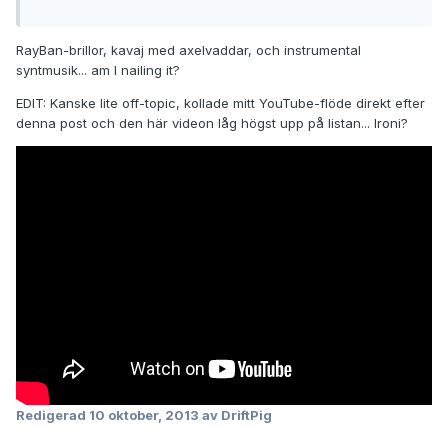
RayBan-brillor, kavaj med axelvaddar, och instrumental
syntmusik... am I nailing it?
EDIT: Kanske lite off-topic, kollade mitt YouTube-flöde direkt efter
denna post och den här videon låg högst upp på listan... Ironi?
Redigerad
10 oktober, 2013
av DriftPig