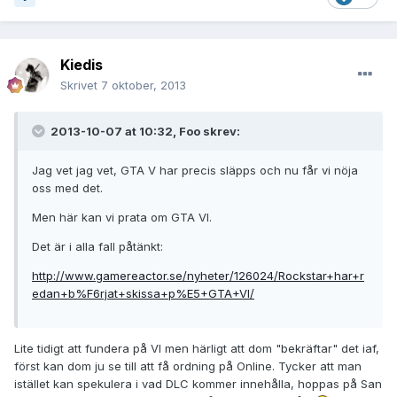
Kiedis
Skrivet
7 oktober, 2013
2013-10-07 at 10:32, Foo skrev:
Jag vet jag vet, GTA V har precis släpps och nu får vi nöja
oss med det.
Men här kan vi prata om GTA VI.
Det är i alla fall påtänkt:
http://www.gamereactor.se/nyheter/126024/Rockstar+har+r
edan+b%F6rjat+skissa+p%E5+GTA+VI/
Lite tidigt att fundera på VI men härligt att dom "bekräftar" det iaf,
först kan dom ju se till att få ordning på Online. Tycker att man
istället kan spekulera i vad DLC kommer innehålla, hoppas på San