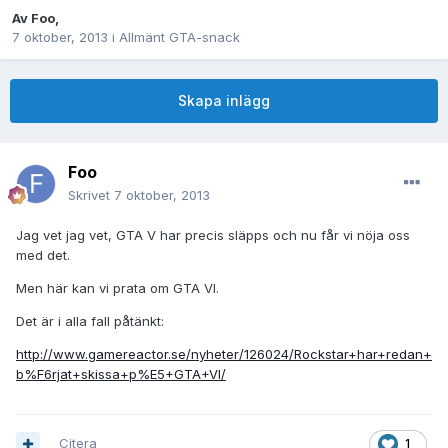
Av
Foo
,
7 oktober, 2013
i
Allmänt GTA-snack
Skapa inlägg
Foo
Skrivet
7 oktober, 2013
Jag vet jag vet, GTA V har precis släpps och nu får vi nöja oss
med det.
Men här kan vi prata om GTA VI.
Det är i alla fall påtänkt:
http://www.gamereactor.se/nyheter/126024/Rockstar+har+redan+
b%F6rjat+skissa+p%E5+GTA+VI/
Citera
1