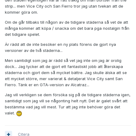
den staden egentligen väl är rätt tråkig om man bortser från the
strip... men Vice City och San Fierro tror jag utan tvekan att de
kommer göra om.
Om de går tillbaks till någon av de tidigare städerna så vet de att
många kommer att köpa / snacka om det bara pga nostalgin från
det tidigare spelet.
Är rädd att de inte besöker en ny plats förens de gjort nya
versioner av de två städerna...
Men samtidigt som jag är rädd så vet jag inte om jag är orolig
dock... Jag tycker att de gjort ett fantastiskt jobb att återskapa
städerna och gjort dem så mycket bättre. Jag skulle älska att se
ett mycket större, mer varierat & detaljerat Vice City samt San
Fierro. Tänk er en GTA-version av Alcatraz...
Jag vill verkligen se dem försöka sig på de tidigare städerna igen,
samtidigt som jag vill se någonting helt nytt. Det är galet svårt att
bestämma vad jag vill mest. Tur att jag inte behöver göra det
valet.
Citera