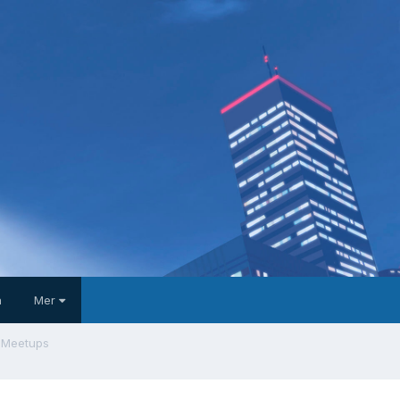
a
Mer
 Meetups