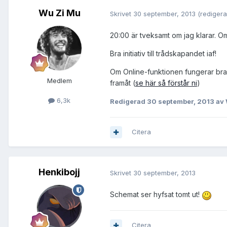
Wu Zi Mu
Skrivet
30 september, 2013
(redigera
20:00 är tveksamt om jag klarar. Om
Bra initiativ till trådskapandet iaf!
Om Online-funktionen fungerar bra
Medlem
framåt (
se här så förstår ni
)
6,3k
Redigerad
30 september, 2013
av 
Citera
Henkibojj
Skrivet
30 september, 2013
Schemat ser hyfsat tomt ut!
Citera