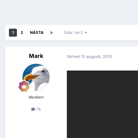
1
2
NÄSTA
Sida 1 av 2
Mark
Skrivet
13 augusti, 2013
Medlem
7k