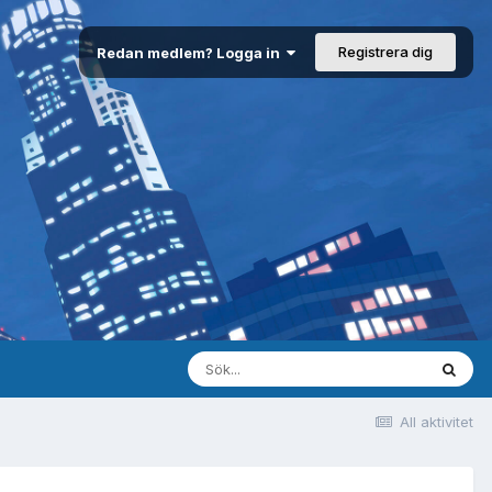
Registrera dig
Redan medlem? Logga in
All aktivitet