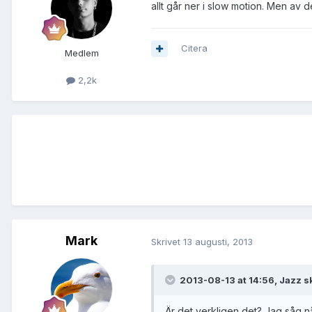
allt går ner i slow motion. Men av d
Citera
Medlem
2,2k
Mark
Skrivet
13 augusti, 2013
2013-08-13 at 14:56, Jazz s
Är det verkligen det? Jag såg någ