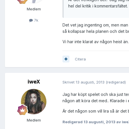
hel del kritik i kommentarsfältet.
Medlem
7k
Det vet jag ingenting om, men man k
så kollapsar hela planen och det bry
Vi har inte klarat av någon heist än.
Citera
iweX
Skrivet
13 augusti, 2013
(redigerad)
Jag har köpt spelet och ska just test
någon att köra det med.. Klarade i 
Är det någon som vill lira så är det
Medlem
Redigerad
13 augusti, 2013
av iwe