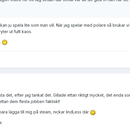
an ju spela lite som man vill. När jag spelar med polare så brukar vi
ter ut fullt kaos.
.
a det, efter jag tankat det. Gillade ettan riktigt mycket, det enda som ja
ettan dem flesta jobben faktiskt!
 bara lägga till mig på steam, nickar lindLess där
X