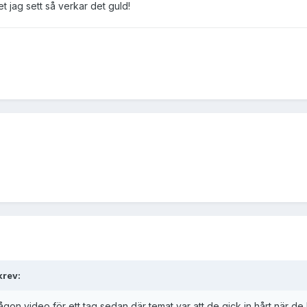
et jag sett så verkar det guld!
krev:
on video för ett tag sedan där temat var att de gick in hårt när de bor