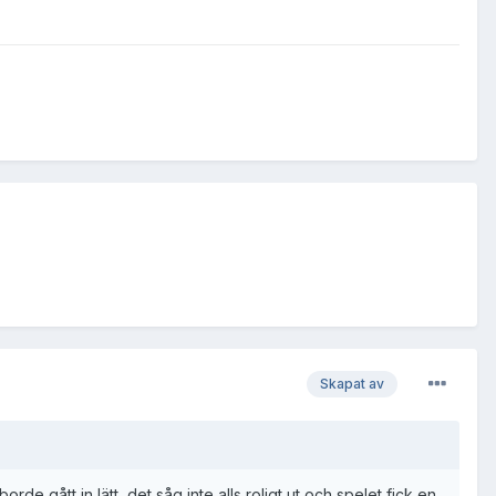
Skapat av
de gått in lätt, det såg inte alls roligt ut och spelet fick en