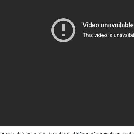
tegrann och fy helvete vad roligt det är! Någon på forumet som spela