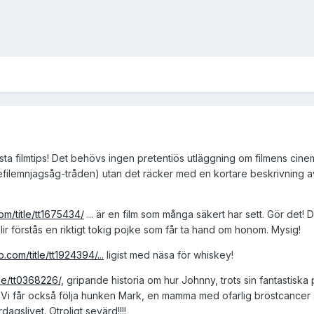
ta filmtips! Det behövs ingen pretentiös utläggning om filmens cinem
tefilemnjagsåg-tråden) utan det räcker med en kortare beskrivning av
om/title/tt1675434/
... är en film som många säkert har sett. Gör det! 
lir förstås en riktigt tokig pojke som får ta hand om honom. Mysig!
.com/title/tt1924394/...
ligist med näsa för whiskey!
le/tt0368226/,
gripande historia om hur Johnny, trots sin fantastiska 
. Vi får också följa hunken Mark, en mamma med ofarlig bröstcancer 
dagslivet. Otroligt sevärd!!!!