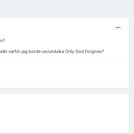
en?
 åsikt varför jag borde se/undvika Only God Forgives?