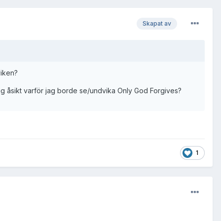
Skapat av
viken?
lig åsikt varför jag borde se/undvika Only God Forgives?
1