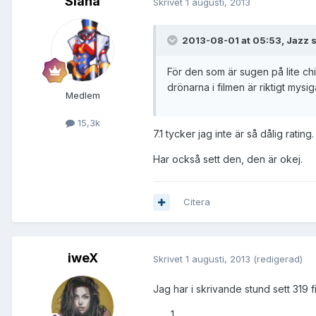
Siana
Skrivet
1 augusti, 2013
2013-08-01 at 05:53, Jazz s
För den som är sugen på lite chi
drönarna i filmen är riktigt mysig
Medlem
15,3k
7.1 tycker jag inte är så dålig rating.
Har också sett den, den är okej.
Citera
iweX
Skrivet
1 augusti, 2013
(redigerad)
Jag har i skrivande stund sett 319 fil