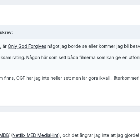
skrev:
, är
Only God Forgives
något jag borde se eller kommer jag bli bes
veksam rating. Någon här som sett båda filmerna som kan ge en utför
m finns, OGF har jag inte heller sett men lär göra ikväll... återkommer!
IMDB
)(
Netflix MED MediaHint
), och det ångrar jag inte att jag gjorde!