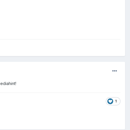
ediahint!
1