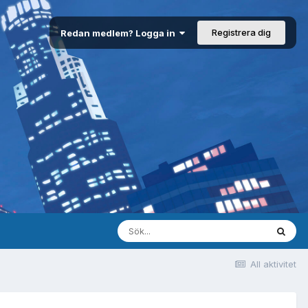
Registrera dig
Redan medlem? Logga in
All aktivitet