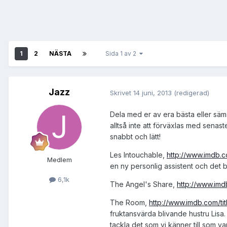
1
2
NÄSTA
Sida 1 av 2
Jazz
Skrivet
14 juni, 2013
(redigerad)
Dela med er av era bästa eller säms
alltså inte att förväxlas med senas
snabbt och lätt!
Les Intouchable,
http://www.imdb.c
Medlem
en ny personlig assistent och det b
6,1k
The Angel's Share,
http://www.imdb
The Room,
http://www.imdb.com/tit
fruktansvärda blivande hustru Lisa
tackla det som vi känner till som var