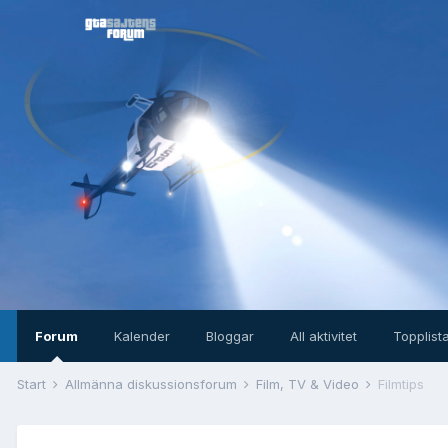
Forum
Kalender
Bloggar
All aktivitet
Topplist
Start
Allmänna diskussionsforum
Film, TV & Video
Filmtips