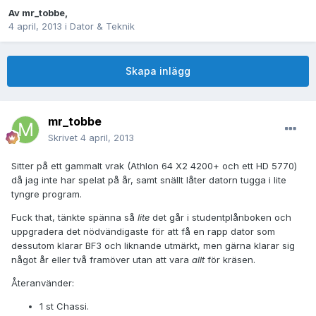
Av
mr_tobbe
,
4 april, 2013
i
Dator & Teknik
Skapa inlägg
mr_tobbe
Skrivet
4 april, 2013
Sitter på ett gammalt vrak (Athlon 64 X2 4200+ och ett HD 5770)
då jag inte har spelat på år, samt snällt låter datorn tugga i lite
tyngre program.
Fuck that, tänkte spänna så
lite
det går i studentplånboken och
uppgradera det nödvändigaste för att få en rapp dator som
dessutom klarar BF3 och liknande utmärkt, men gärna klarar sig
något år eller två framöver utan att vara
allt
för kräsen.
Återanvänder:
1 st Chassi.