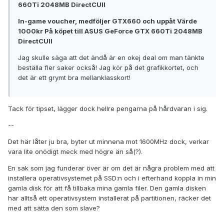
660Ti 2048MB DirectCUII
In-game voucher, medföljer GTX660 och uppåt Värde
1000kr På köpet till ASUS GeForce GTX 660Ti 2048MB
DirectCUII
Jag skulle säga att det ändå är en okej deal om man tänkte
beställa fler saker också! Jag kör på det grafikkortet, och
det är ett grymt bra mellanklasskort!
Tack för tipset, lägger dock hellre pengarna på hårdvaran i sig.
--
Det här låter ju bra, byter ut minnena mot 1600MHz dock, verkar
vara lite onödigt meck med högre än så(?).
En sak som jag funderar över är om det är några problem med att
installera operativsystemet på SSD:n och i efterhand koppla in min
gamla disk för att få tillbaka mina gamla filer. Den gamla disken
har alltså ett operativsystem installerat på partitionen, räcker det
med att sätta den som slave?