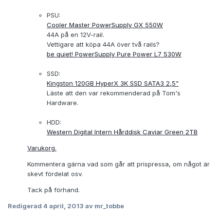
PSU:
Cooler Master PowerSupply GX 550W
44A på en 12V-rail.
Vettigare att köpa 44A över två rails?
be quiet! PowerSupply Pure Power L7 530W
SSD:
Kingston 120GB HyperX 3K SSD SATA3 2,5"
Läste att den var rekommenderad på Tom's
Hardware.
HDD:
Western Digital Intern Hårddisk Caviar Green 2TB
Varukorg.
Kommentera gärna vad som går att prispressa, om något är
skevt fördelat osv.
Tack på förhand.
Redigerad
4 april, 2013
av mr_tobbe