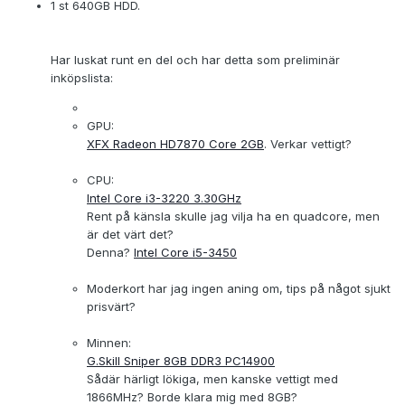
1 st 640GB HDD.
Har luskat runt en del och har detta som preliminär
inköpslista:
GPU:
XFX Radeon HD7870 Core 2GB
. Verkar vettigt?
CPU:
Intel Core i3-3220 3.30GHz
Rent på känsla skulle jag vilja ha en quadcore, men
är det värt det?
Denna?
Intel Core i5-3450
Moderkort har jag ingen aning om, tips på något sjukt
prisvärt?
Minnen:
G.Skill Sniper 8GB DDR3 PC14900
Sådär härligt lökiga, men kanske vettigt med
1866MHz? Borde klara mig med 8GB?