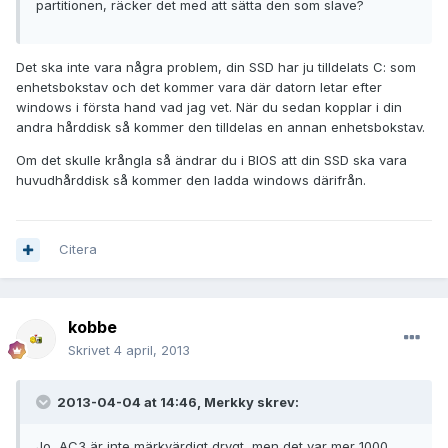
partitionen, räcker det med att sätta den som slave?
Det ska inte vara några problem, din SSD har ju tilldelats C: som
enhetsbokstav och det kommer vara där datorn letar efter
windows i första hand vad jag vet. När du sedan kopplar i din
andra hårddisk så kommer den tilldelas en annan enhetsbokstav.
Om det skulle krångla så ändrar du i BIOS att din SSD ska vara
huvudhårddisk så kommer den ladda windows därifrån.
Citera
kobbe
Skrivet
4 april, 2013
2013-04-04 at 14:46, Merkky skrev:
Jo, AC3 är inte märkvärdigt drygt, men det var mer 1000