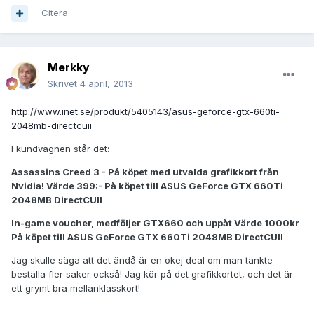
Citera
Merkky
Skrivet
4 april, 2013
http://www.inet.se/produkt/5405143/asus-geforce-gtx-660ti-
2048mb-directcuii
I kundvagnen står det:
Assassins Creed 3 - På köpet med utvalda grafikkort från
Nvidia! Värde 399:- På köpet till ASUS GeForce GTX 660Ti
2048MB DirectCUII
In-game voucher, medföljer GTX660 och uppåt Värde 1000kr
På köpet till ASUS GeForce GTX 660Ti 2048MB DirectCUII
Jag skulle säga att det ändå är en okej deal om man tänkte
beställa fler saker också! Jag kör på det grafikkortet, och det är
ett grymt bra mellanklasskort!