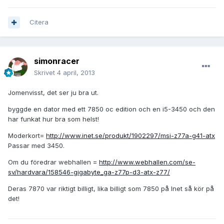
Citera
simonracer
Skrivet
4 april, 2013
Jomenvisst, det ser ju bra ut.
byggde en dator med ett 7850 oc edition och en i5-3450 och den
har funkat hur bra som helst!
Moderkort=
http://www.inet.se/produkt/1902297/msi-z77a-g41-atx
Passar med 3450.
Om du föredrar webhallen =
http://www.webhallen.com/se-
sv/hardvara/158546-gigabyte_ga-z77p-d3-atx-z77/
Deras 7870 var riktigt billigt, lika billigt som 7850 på Inet så kör på
det!