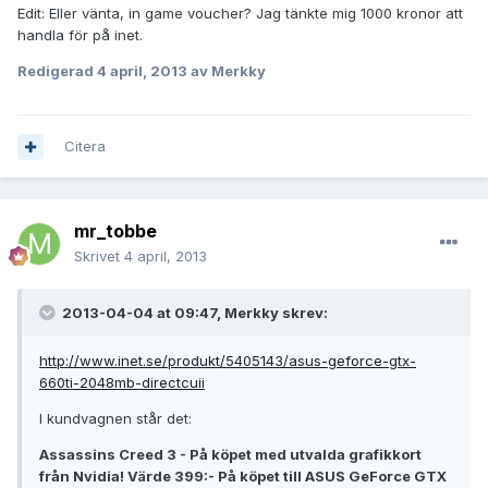
Edit: Eller vänta, in game voucher? Jag tänkte mig 1000 kronor att
handla för på inet.
Redigerad
4 april, 2013
av Merkky
Citera
mr_tobbe
Skrivet
4 april, 2013
2013-04-04 at 09:47, Merkky skrev:
http://www.inet.se/produkt/5405143/asus-geforce-gtx-
660ti-2048mb-directcuii
I kundvagnen står det:
Assassins Creed 3 - På köpet med utvalda grafikkort
från Nvidia! Värde 399:- På köpet till ASUS GeForce GTX