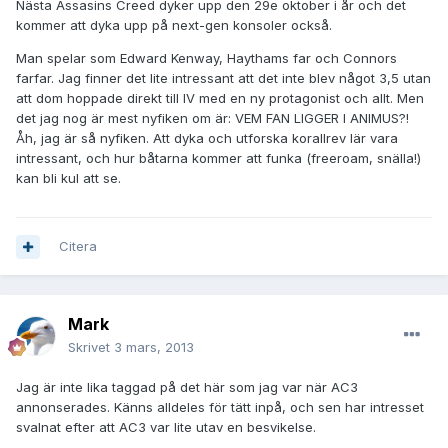
Nästa Assasins Creed dyker upp den 29e oktober i år och det
kommer att dyka upp på next-gen konsoler också.
Man spelar som Edward Kenway, Haythams far och Connors
farfar. Jag finner det lite intressant att det inte blev något 3,5 utan
att dom hoppade direkt till IV med en ny protagonist och allt. Men
det jag nog är mest nyfiken om är: VEM FAN LIGGER I ANIMUS?!
Åh, jag är så nyfiken. Att dyka och utforska korallrev lär vara
intressant, och hur båtarna kommer att funka (freeroam, snälla!)
kan bli kul att se.
Citera
Mark
Skrivet
3 mars, 2013
Jag är inte lika taggad på det här som jag var när AC3
annonserades. Känns alldeles för tätt inpå, och sen har intresset
svalnat efter att AC3 var lite utav en besvikelse.