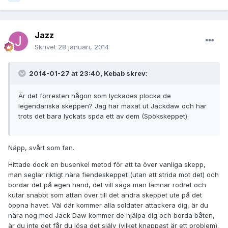
Jazz
Skrivet
28 januari, 2014
2014-01-27 at 23:40, Kebab skrev:
Är det förresten någon som lyckades plocka de
legendariska skeppen? Jag har maxat ut Jackdaw och har
trots det bara lyckats spöa ett av dem (Spökskeppet).
Näpp, svårt som fan.
Hittade dock en busenkel metod för att ta över vanliga skepp,
man seglar riktigt nära fiendeskeppet (utan att strida mot det) och
bordar det på egen hand, det vill säga man lämnar rodret och
kutar snabbt som attan över till det andra skeppet ute på det
öppna havet. Väl där kommer alla soldater attackera dig, är du
nära nog med Jack Daw kommer de hjälpa dig och borda båten,
är du inte det får du lösa det själv (vilket knappast är ett problem).