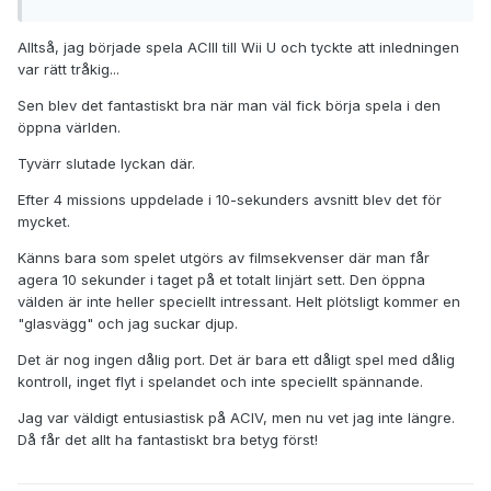
Alltså, jag började spela ACIII till Wii U och tyckte att inledningen
var rätt tråkig...
Sen blev det fantastiskt bra när man väl fick börja spela i den
öppna världen.
Tyvärr slutade lyckan där.
Efter 4 missions uppdelade i 10-sekunders avsnitt blev det för
mycket.
Känns bara som spelet utgörs av filmsekvenser där man får
agera 10 sekunder i taget på et totalt linjärt sett. Den öppna
välden är inte heller speciellt intressant. Helt plötsligt kommer en
"glasvägg" och jag suckar djup.
Det är nog ingen dålig port. Det är bara ett dåligt spel med dålig
kontroll, inget flyt i spelandet och inte speciellt spännande.
Jag var väldigt entusiastisk på ACIV, men nu vet jag inte längre.
Då får det allt ha fantastiskt bra betyg först!