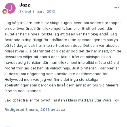
Jazz
Skrivet
3 mars, 2013
Jag såg trailern och blev riktigt sugen. Även om serien har tappat
en del över året från tillexempel tvåan eller Brotherhood, där
slutet är helt sinnes, tyckte jag att trean var helt okej ändå. Jag
fastnade aldrig riktigt för tidsåldern utan spelade igenom storyn
på två dagar och har inte rört det sen dess. Det som var absolut
roligast var ju sjöfarandet och det är nog det de har insett, om de
dessutom väljer att ändra dess fokus från ett minispel till en
huvudsaklig funktion där man tillexempel inte alltid måste stå vid
rodret tror jag det kan bli väldigt najs. Just pirateran i Karibien är
ju dessutom någonting som kanske inte är främmande för
Hollywood men vad jag vet finns det inga storskaliga
spelsatningar som berör den tidsåldern annat än typ Sid Meier's
Pirates och liknande.
Jäkligt fet trailer för övrigt, nästan i klass med E3s Star Wars ToR.
Redigerad
3 mars, 2013
av Jazz