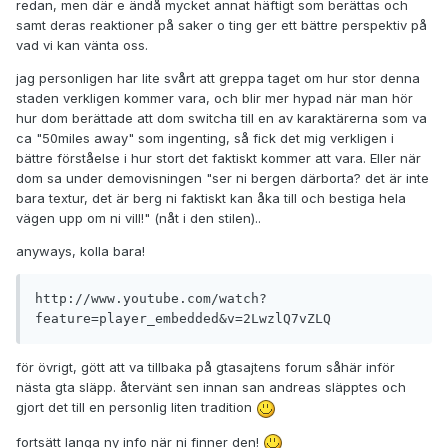
redan, men där e ändå mycket annat häftigt som berättas och
samt deras reaktioner på saker o ting ger ett bättre perspektiv på
vad vi kan vänta oss.
jag personligen har lite svårt att greppa taget om hur stor denna
staden verkligen kommer vara, och blir mer hypad när man hör
hur dom berättade att dom switcha till en av karaktärerna som va
ca "50miles away" som ingenting, så fick det mig verkligen i
bättre förståelse i hur stort det faktiskt kommer att vara. Eller när
dom sa under demovisningen "ser ni bergen därborta? det är inte
bara textur, det är berg ni faktiskt kan åka till och bestiga hela
vägen upp om ni vill!" (nåt i den stilen)..
anyways, kolla bara!
http://www.youtube.com/watch?
feature=player_embedded&v=2LwzlQ7vZLQ
för övrigt, gött att va tillbaka på gtasajtens forum såhär inför
nästa gta släpp. återvänt sen innan san andreas släpptes och
gjort det till en personlig liten tradition
fortsätt langa ny info när ni finner den!