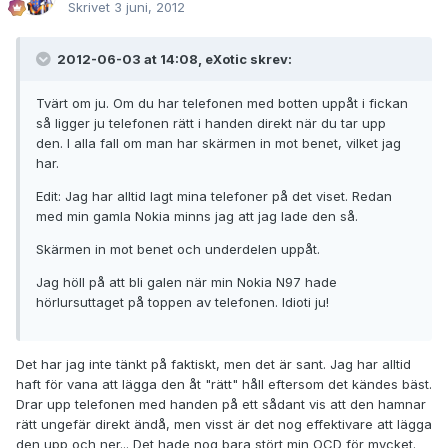
Skrivet
3 juni, 2012
2012-06-03 at 14:08, eXotic skrev:
Tvärt om ju. Om du har telefonen med botten uppåt i fickan
så ligger ju telefonen rätt i handen direkt när du tar upp
den. I alla fall om man har skärmen in mot benet, vilket jag
har.
Edit: Jag har alltid lagt mina telefoner på det viset. Redan
med min gamla Nokia minns jag att jag lade den så.
Skärmen in mot benet och underdelen uppåt.
Jag höll på att bli galen när min Nokia N97 hade
hörlursuttaget på toppen av telefonen. Idioti ju!
Det har jag inte tänkt på faktiskt, men det är sant. Jag har alltid
haft för vana att lägga den åt "rätt" håll eftersom det kändes bäst.
Drar upp telefonen med handen på ett sådant vis att den hamnar
rätt ungefär direkt ändå, men visst är det nog effektivare att lägga
den upp och ner... Det hade nog bara stört min OCD för mycket.