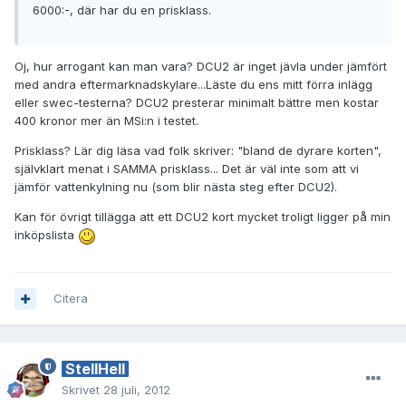
6000:-, där har du en prisklass.
Oj, hur arrogant kan man vara? DCU2 är inget jävla under jämfört
med andra eftermarknadskylare...Läste du ens mitt förra inlägg
eller swec-testerna? DCU2 presterar minimalt bättre men kostar
400 kronor mer än MSi:n i testet.
Prisklass? Lär dig läsa vad folk skriver: "bland de dyrare korten",
självklart menat i SAMMA prisklass... Det är väl inte som att vi
jämför vattenkylning nu (som blir nästa steg efter DCU2).
Kan för övrigt tillägga att ett DCU2 kort mycket troligt ligger på min
inköpslista
Citera
StellHell
Skrivet
28 juli, 2012