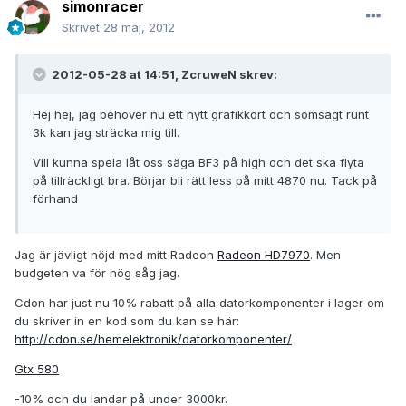
simonracer
Skrivet
28 maj, 2012
2012-05-28 at 14:51, ZcruweN skrev:
Hej hej, jag behöver nu ett nytt grafikkort och somsagt runt
3k kan jag sträcka mig till.
Vill kunna spela låt oss säga BF3 på high och det ska flyta
på tillräckligt bra. Börjar bli rätt less på mitt 4870 nu. Tack på
förhand
Jag är jävligt nöjd med mitt Radeon
Radeon HD7970
. Men
budgeten va för hög såg jag.
Cdon har just nu 10% rabatt på alla datorkomponenter i lager om
du skriver in en kod som du kan se här:
http://cdon.se/hemelektronik/datorkomponenter/
Gtx 580
-10% och du landar på under 3000kr.