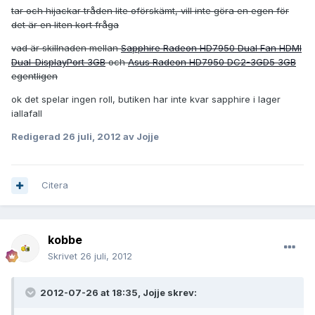
tar och hijackar tråden lite oförskämt, vill inte göra en egen för
det är en liten kort fråga
vad är skillnaden mellan
Sapphire Radeon HD7950 Dual Fan HDMI
Dual-DisplayPort 3GB
och
Asus Radeon HD7950 DC2-3GD5 3GB
egentligen
ok det spelar ingen roll, butiken har inte kvar sapphire i lager
iallafall
Redigerad
26 juli, 2012
av Jojje
Citera
kobbe
Skrivet
26 juli, 2012
2012-07-26 at 18:35, Jojje skrev: