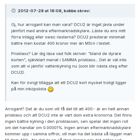
2012-07-28 at 18:08, kobbe skrev:
Oj, hur arrogant kan man vara? DCU2 är inget jävla under
jämfört med andra eftermarknadskylare...Läste du ens mitt
förra inlägg eller swec-testerna? DCU2 presterar minimalt
bättre men kostar 400 kronor mer än MSi:n i testet.
Prisklass? Lär dig läsa vad folk skriver: "bland de dyrare
korten", självklart menat i SAMMA prisklass... Det är väl inte
som att vi jämför vattenkylning nu (som blir nästa steg efter
DCU2).
Kan för övrigt tillägga att ett DCU2 kort mycket troligt ligger
på min inköpslista
Arrogant? Det är du som vill få det till att 400:- är en helt annan
prisklass och att DCU2 inte är värt dom extra kronorna. Det finns
ingen bättre kylning i den prisklassen, sen spelar det ingen roll
om det handlar om 0.00001%. Ingen annan eftermarknadskylare
kommer upp i samma siffror, vill man ha det bästa så lägger man
till dom 400:- för det är en så liten ökning när det gäller just