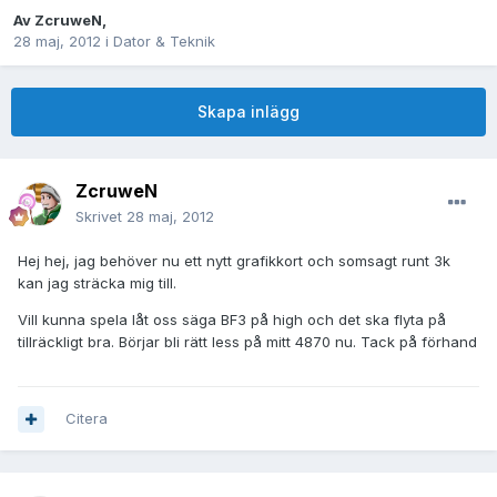
Av
ZcruweN
,
28 maj, 2012
i
Dator & Teknik
Skapa inlägg
ZcruweN
Skrivet
28 maj, 2012
Hej hej, jag behöver nu ett nytt grafikkort och somsagt runt 3k
kan jag sträcka mig till.
Vill kunna spela låt oss säga BF3 på high och det ska flyta på
tillräckligt bra. Börjar bli rätt less på mitt 4870 nu. Tack på förhand
Citera