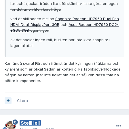
tar och hijackar tråden lite oförskämt, vill inte göra en egen
för det är en liten kort fråga
vad är skillnaden mellan
Sapphire Radeon HD7950 Dual Fan
HDMI Dual-DisplayPort 3GB
och
Asus Radeon HD7950 DC2-
3GD5 3GB
egentligen
ok det spelar ingen roll, butiken har inte kvar sapphire i
lager iallafall
Kan ändå svara! Fört och främst är det kylningen (fläktarna och
kylaren) som är olika! Sedan är korten olika fabriksöverklockade.
Någon av korten (har inte kollat om det är så) kan dessutom ha
bättre komponenter.
Citera
StellHell