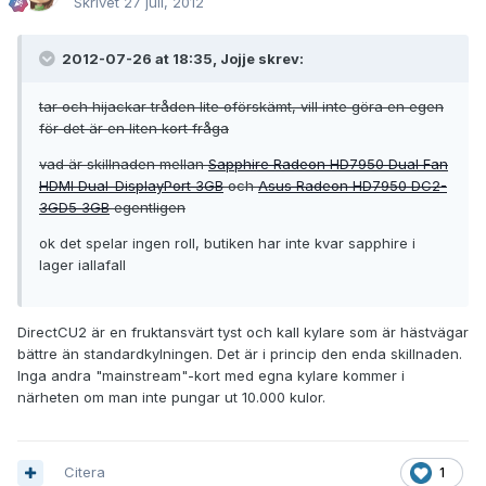
Skrivet
27 juli, 2012
2012-07-26 at 18:35, Jojje skrev:
tar och hijackar tråden lite oförskämt, vill inte göra en egen
för det är en liten kort fråga
vad är skillnaden mellan
Sapphire Radeon HD7950 Dual Fan
HDMI Dual-DisplayPort 3GB
och
Asus Radeon HD7950 DC2-
3GD5 3GB
egentligen
ok det spelar ingen roll, butiken har inte kvar sapphire i
lager iallafall
DirectCU2 är en fruktansvärt tyst och kall kylare som är hästvägar
bättre än standardkylningen. Det är i princip den enda skillnaden.
Inga andra "mainstream"-kort med egna kylare kommer i
närheten om man inte pungar ut 10.000 kulor.
Citera
1