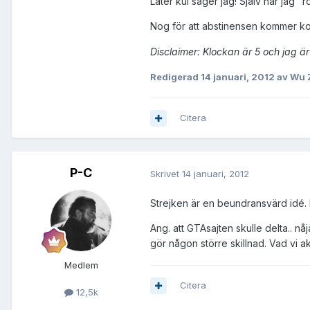
Låter kul säger jag! Själv har jag "
Nog för att abstinensen kommer ko
Disclaimer: Klockan är 5 och jag är 
Redigerad
14 januari, 2012
av Wu 
Citera
P-C
Skrivet
14 januari, 2012
Strejken är en beundransvärd idé.
Ang. att GTAsajten skulle delta.. n
gör någon större skillnad. Vad vi ak
Medlem
Citera
12,5k