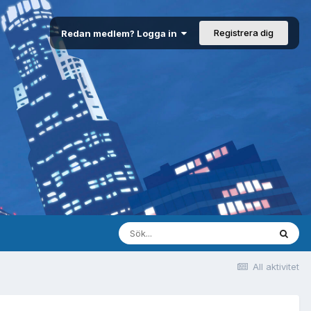
Registrera dig
Redan medlem? Logga in
All aktivitet