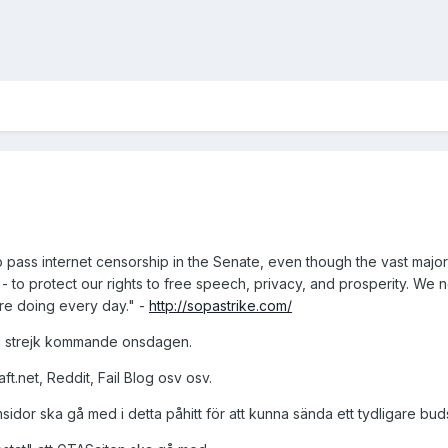
 pass internet censorship in the Senate, even though the vast majori
 to protect our rights to free speech, privacy, and prosperity. We 
are doing every day." -
http://sopastrike.com/
r i strejk kommande onsdagen.
ft.net, Reddit, Fail Blog osv osv.
msidor ska gå med i detta påhitt för att kunna sända ett tydligare bu