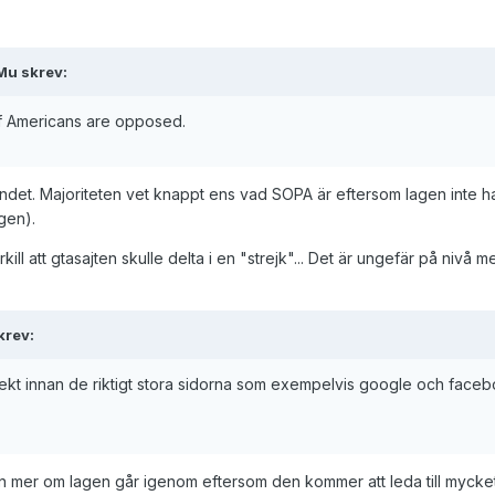
Mu skrev:
of Americans are opposed.
endet. Majoriteten vet knappt ens vad SOPA är eftersom lagen inte har
gen).
kill att gtasajten skulle delta i en "strejk"... Det är ungefär på 
krev:
kt innan de riktigt stora sidorna som exempelvis google och facebook
gen mer om lagen går igenom eftersom den kommer att leda till mycke