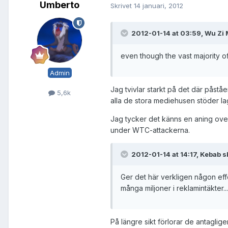
Umberto
Skrivet
14 januari, 2012
2012-01-14 at 03:59, Wu Zi 
even though the vast majority 
Admin
Jag tvivlar starkt på det där påstå
5,6k
alla de stora mediehusen stöder la
Jag tycker det känns en aning over
under WTC-attackerna.
2012-01-14 at 14:17, Kebab s
Ger det här verkligen någon effe
många miljoner i reklamintäkter...
På längre sikt förlorar de antagli