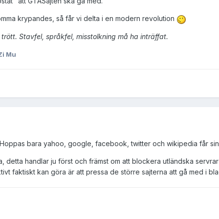
röstat" att GTASajten ska gå med.
mma krypandes, så får vi delta i en modern revolution
trött. Stavfel, språkfel, misstolkning må ha inträffat.
Zi Mu
 Hoppas bara yahoo, google, facebook, twitter och wikipedia får si
åja, detta handlar ju först och främst om att blockera utländska servr
tivt faktiskt kan göra är att pressa de större sajterna att gå med i bl