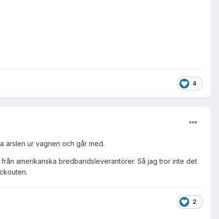
4
na arslen ur vagnen och går med.
ar från amerikanska bredbandsleverantörer. Så jag tror inte det
ackouten.
2