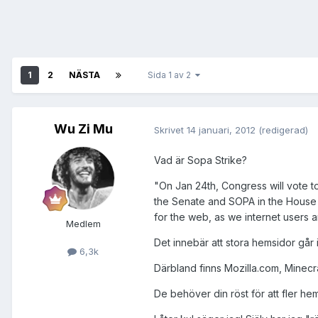
1
2
NÄSTA
Sida 1 av 2
Wu Zi Mu
Skrivet
14 januari, 2012
(redigerad)
Vad är Sopa Strike?
"On Jan 24th, Congress will vote to
the Senate and SOPA in the House -
for the web, as we internet users 
Medlem
Det innebär att stora hemsidor gå
6,3k
Därbland finns Mozilla.com, Minecra
De behöver din röst för att fler he