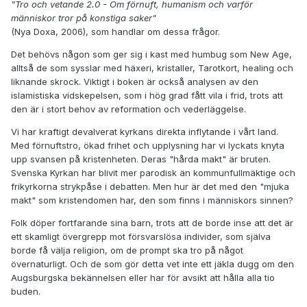
"Tro och vetande 2.0 - Om förnuft, humanism och varför
människor tror på konstiga saker"
(Nya Doxa, 2006), som handlar om dessa frågor.
Det behövs någon som ger sig i kast med humbug som New Age,
alltså de som sysslar med häxeri, kristaller, Tarotkort, healing och
liknande skrock. Viktigt i boken är också analysen av den
islamistiska vidskepelsen, som i hög grad fått vila i frid, trots att
den är i stort behov av reformation och vederläggelse.
Vi har kraftigt devalverat kyrkans direkta inflytande i vårt land.
Med förnuftstro, ökad frihet och upplysning har vi lyckats knyta
upp svansen på kristenheten. Deras "hårda makt" är bruten.
Svenska Kyrkan har blivit mer parodisk än kommunfullmäktige och
frikyrkorna strykpåse i debatten. Men hur är det med den "mjuka
makt" som kristendomen har, den som finns i människors sinnen?
Folk döper fortfarande sina barn, trots att de borde inse att det är
ett skamligt övergrepp mot försvarslösa individer, som själva
borde få välja religion, om de prompt ska tro på något
övernaturligt. Och de som gör detta vet inte ett jäkla dugg om den
Augsburgska bekännelsen eller har för avsikt att hålla alla tio
buden.