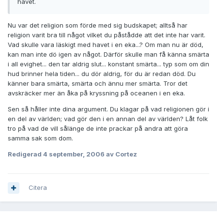
havet.
Nu var det religion som förde med sig budskapet; alltså har
religion varit bra till något vilket du påstådde att det inte har varit.
Vad skulle vara läskigt med havet i en eka...? Om man nu är död,
kan man inte dö igen av något. Därför skulle man få känna smärta
i all evighet... den tar aldrig slut... konstant smärta... typ som om din
hud brinner hela tiden... du dör aldrig, för du är redan död. Du
känner bara smärta, smärta och ännu mer smärta. Tror det
avskräcker mer än åka på kryssning på oceanen i en eka.
Sen så håller inte dina argument. Du klagar på vad religionen gör i
en del av världen; vad gör den i en annan del av världen? Låt folk
tro på vad de vill sålänge de inte prackar på andra att göra
samma sak som dom.
Redigerad
4 september, 2006
av Cortez
Citera