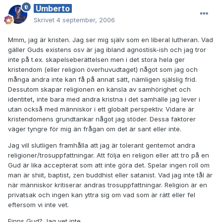
Umberto
Skrivet
4 september, 2006
Mmm, jag är kristen. Jag ser mig själv som en liberal lutheran. Vad
gäller Guds existens osv är jag ibland agnostisk-ish och jag tror
inte på t.ex. skapelseberättelsen men i det stora hela ger
kristendom (eller religion överhuvudtaget) något som jag och
många andra inte kan få på annat sätt, nämligen själslig frid.
Dessutom skapar religionen en känsla av samhörighet och
identitet, inte bara med andra kristna i det samhälle jag lever i
utan också med människor i ett globalt perspektiv. Vidare är
kristendomens grundtankar något jag stöder. Dessa faktorer
väger tyngre för mig än frågan om det är sant eller inte.
Jag vill slutligen framhålla att jag är tolerant gentemot andra
religioner/trosuppfattningar. Att följa en religon eller att tro på en
Gud är lika accepterat som att inte göra det. Spelar ingen roll om
man är shiit, baptist, zen buddhist eller satanist. Vad jag inte tål är
när människor kritiserar andras trosuppfattningar. Religion är en
privatsak och ingen kan yttra sig om vad som är rätt eller fel
eftersom vi inte vet.
Finns Gud? Jag vet inte.