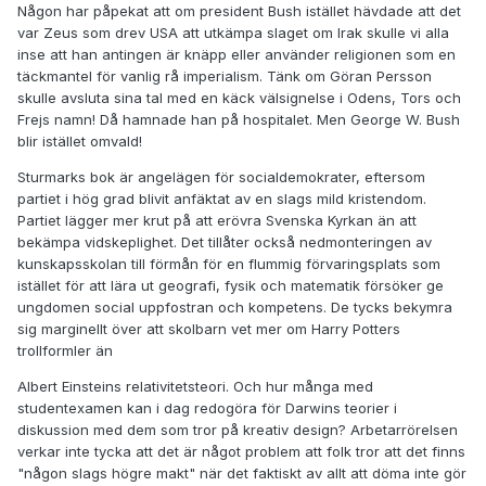
Någon har påpekat att om president Bush istället hävdade att det
var Zeus som drev USA att utkämpa slaget om Irak skulle vi alla
inse att han antingen är knäpp eller använder religionen som en
täckmantel för vanlig rå imperialism. Tänk om Göran Persson
skulle avsluta sina tal med en käck välsignelse i Odens, Tors och
Frejs namn! Då hamnade han på hospitalet. Men George W. Bush
blir istället omvald!
Sturmarks bok är angelägen för socialdemokrater, eftersom
partiet i hög grad blivit anfäktat av en slags mild kristendom.
Partiet lägger mer krut på att erövra Svenska Kyrkan än att
bekämpa vidskeplighet. Det tillåter också nedmonteringen av
kunskapsskolan till förmån för en flummig förvaringsplats som
istället för att lära ut geografi, fysik och matematik försöker ge
ungdomen social uppfostran och kompetens. De tycks bekymra
sig marginellt över att skolbarn vet mer om Harry Potters
trollformler än
Albert Einsteins relativitetsteori. Och hur många med
studentexamen kan i dag redogöra för Darwins teorier i
diskussion med dem som tror på kreativ design? Arbetarrörelsen
verkar inte tycka att det är något problem att folk tror att det finns
"någon slags högre makt" när det faktiskt av allt att döma inte gör