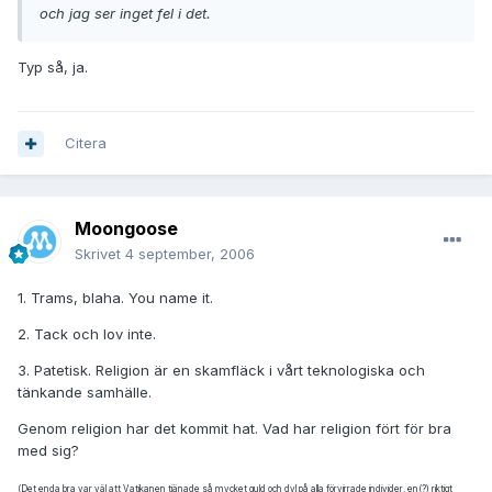
och jag ser inget fel i det.
Typ så, ja.
Citera
Moongoose
Skrivet
4 september, 2006
1. Trams, blaha. You name it.
2. Tack och lov inte.
3. Patetisk. Religion är en skamfläck i vårt teknologiska och
tänkande samhälle.
Genom religion har det kommit hat. Vad har religion fört för bra
med sig?
(Det enda bra var väl att Vatikanen tjänade så mycket guld och dyl på alla förvirrade individer, en(?) riktigt