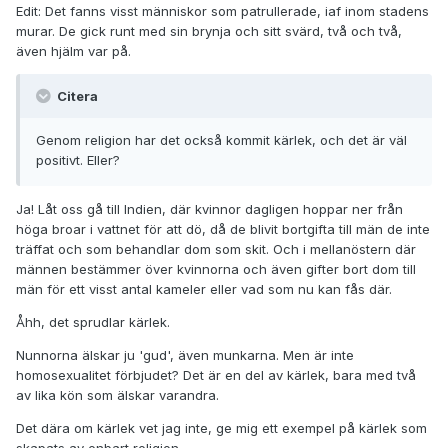
Edit: Det fanns visst människor som patrullerade, iaf inom stadens
murar. De gick runt med sin brynja och sitt svärd, två och två,
även hjälm var på.
Citera
Genom religion har det också kommit kärlek, och det är väl
positivt. Eller?
Ja! Låt oss gå till Indien, där kvinnor dagligen hoppar ner från
höga broar i vattnet för att dö, då de blivit bortgifta till män de inte
träffat och som behandlar dom som skit. Och i mellanöstern där
männen bestämmer över kvinnorna och även gifter bort dom till
män för ett visst antal kameler eller vad som nu kan fås där.
Åhh, det sprudlar kärlek.
Nunnorna älskar ju 'gud', även munkarna. Men är inte
homosexualitet förbjudet? Det är en del av kärlek, bara med två
av lika kön som älskar varandra.
Det dära om kärlek vet jag inte, ge mig ett exempel på kärlek som
skapats av enbart religion.