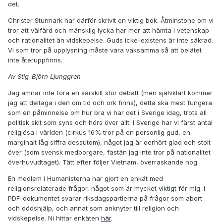
det.
Christer Sturmark har därför skrivit en viktig bok. Åtminstone om vi
tror att välfärd och mänsklig lycka har mer att hämta i vetenskap
och rationalitet än vidskepelse. Guds icke-existens är inte säkrad.
Vi som tror på upplysning måste vara vaksamma så att belätet
inte återuppfinns.
Av Stig-Björn Ljunggren
Jag ämnar inte föra en särskilt stor debatt (men självklart kommer
jag att deltaga i den om tid och ork finns), detta ska mest fungera
som en påminnelse om hur bra vi har det i Sverige idag, trots all
politisk skit som syns och hörs över allt. I Sverige har vi färst antal
religiösa i världen (cirkus 16% tror på en personlig gud, en
marginalt låg siffra dessutom), något jag är oerhört glad och stolt
över (som svensk medborgare, fastän jag inte tror på nationalitet
överhuvudtaget). Tätt efter följer Vietnam, överraskande nog.
En medlem i Humanisterna har gjort en enkät med
religionsrelaterade frågor, något som är mycket viktigt för mig. I
PDF-dokumentet svarar riksdagspartierna på frågor som abort
och dödshjälp, och annat som anknyter till religion och
vidskepelse. Ni hittar enkäten
här
.