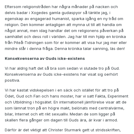
Eftersom religionstråden har några månader på nacken och
delvis badar i Xogedes gamla gudaspyor så tänkte jag, i
egenskap av engagerad humanist, sparka igång en ny tråd om
religion. Den kommer antagligen att mynna ut till att handla om
något annat, men idag handlar det om religionens påverkan på
samhället och dess roll i världen. Jag har till min hjälp en krönika
från Piteå-Tidningen som för er kommer att visa hur jag mer eller
mindre står i denna fråga. Denna krönika talar sanning, läs den!
Konsekvenserna av Guds icke-existens
Vi har aldrig haft det så bra som sedan vi slutade tro på Gud.
Konsekvenserna av Guds icke-existens har visat sig oerhört
positiva.
Vi har kastat vidskepelsen i en säck och istället för att tro på
Ödet, Gud och Fan och hans moster, har vi satt Fakta, Experiment
och Utbildning i högsätet. En internationell jämförelse visar att de
som lämnat tron på en högre makt, belönats med centralvärme,
bilar, Internet och ett rikt sexualliv. Medan de som ligger på
skallen flera gånger om dagen till Guds ära, är kvar i armod.
Därför är det viktigt att Christer Sturmark gett ut stridsskriften,