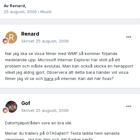
Av
Renard
,
25 augusti, 2006
i
Musik
Renard
Skrivet
25 augusti, 2006
När jag ska se vissa filmer med WMP så kommer följande
medelande upp: Microsoft Interner Explorer har stött på ett
problem och måste avslutas. Man kan också skicka en felrapport
vilket jag aldrig gjort. Observera att detta bara händer vid vissa
filmer jag vil se och
bara
på internet. Kan det här fixas?
Gof
Skrivet
25 augusti, 2006
Datorhjälpstråden vore en bra idé.
Menar du trailers på GTASajten? Testa ladda hem senaste
versionen, Jag har den och det funkar perfa