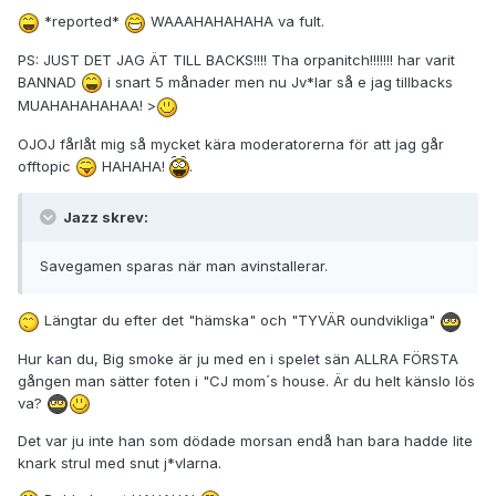
*reported*
WAAAHAHAHAHA va fult.
PS: JUST DET JAG ÄT TILL BACKS!!!! Tha orpanitch!!!!!!! har varit
BANNAD
i snart 5 månader men nu Jv*lar så e jag tillbacks
MUAHAHAHAHAA! >
OJOJ fårlåt mig så mycket kära moderatorerna för att jag går
offtopic
HAHAHA!
.
Jazz skrev:
Savegamen sparas när man avinstallerar.
Längtar du efter det "hämska" och "TYVÄR oundvikliga"
Hur kan du, Big smoke är ju med en i spelet sän ALLRA FÖRSTA
gången man sätter foten i "CJ mom´s house. Är du helt känslo lös
va?
Det var ju inte han som dödade morsan endå han bara hadde lite
knark strul med snut j*vlarna.