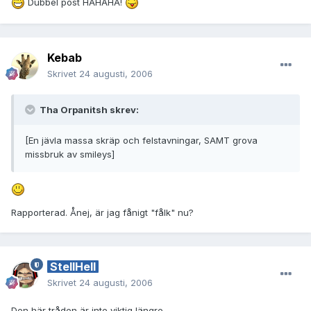
Dubbel post HAHAHA!
Kebab
Skrivet
24 augusti, 2006
Tha Orpanitsh skrev:
[En jävla massa skräp och felstavningar, SAMT grova
missbruk av smileys]
Rapporterad. Ånej, är jag fånigt "fålk" nu?
StellHell
Skrivet
24 augusti, 2006
Den här tråden är inte viktig längre.