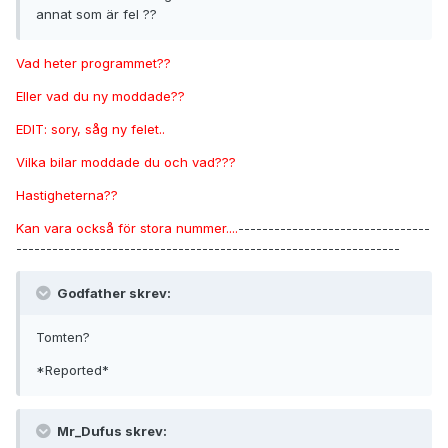
annat som är fel ??
Vad heter programmet??
Eller vad du ny moddade??
EDIT: sory, såg ny felet..
Vilka bilar moddade du och vad???
Hastigheterna??
Kan vara också för stora nummer....
--------------------------------
----------------------------------------------------------------
Godfather skrev:
Tomten?
*Reported*
Mr_Dufus skrev: