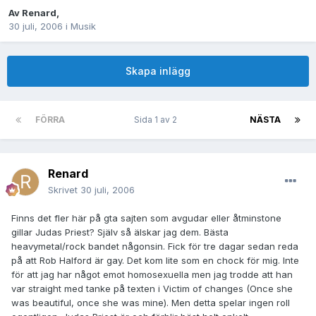
Av
Renard
,
30 juli, 2006
i
Musik
Skapa inlägg
FÖRRA
Sida 1 av 2
NÄSTA
Renard
Skrivet
30 juli, 2006
Finns det fler här på gta sajten som avgudar eller åtminstone
gillar Judas Priest? Själv så älskar jag dem. Bästa
heavymetal/rock bandet någonsin. Fick för tre dagar sedan reda
på att Rob Halford är gay. Det kom lite som en chock för mig. Inte
för att jag har något emot homosexuella men jag trodde att han
var straight med tanke på texten i Victim of changes (Once she
was beautiful, once she was mine). Men detta spelar ingen roll