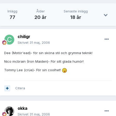
Inlägg
Ålder
Senaste inlägg
77
20 år
18 år
chiligr
Skrivet
31 maj, 2006
Dee (Motör'ead)- för sin sköna stil och grymma teknik!
Nico mcbrain (Iron Maiden)- För sitt glada humör!
Tommy Lee (crüe)- För sin coolhet!
Citera
okka
Skrivet
31 maj, 2006