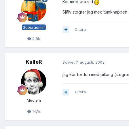
Kör med w a s d
Själv stegrar jag med tumknappen
Superadmin
Citera
4,8k
KalleR
Skrivet
11 augusti, 2003
jag kör fordon med piltang (stegrar 
Citera
Medlem
14,1k