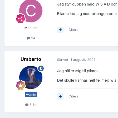
Jag styr gubben med W S A D och s
Bilarna kör jag med piltangenterna
Medlem
Citera
24
Umberto
Skrivet
11 augusti, 2003
Jag håller mig till pilarna...
Det skulle kännas helt fel med w a 
Admin
Citera
5,6k