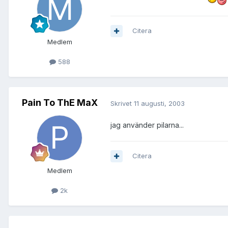
Citera
Medlem
588
Pain To ThE MaX
Skrivet
11 augusti, 2003
jag använder pilarna...
Citera
Medlem
2k