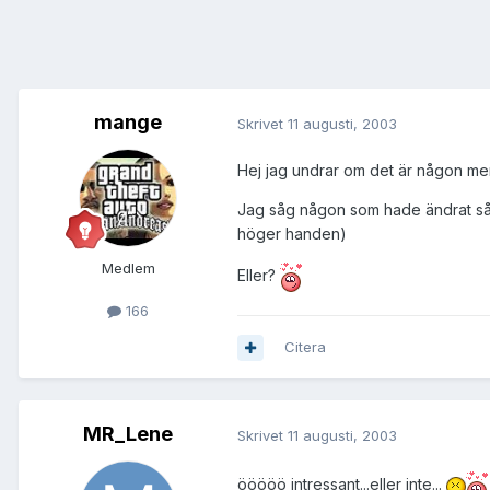
mange
Skrivet
11 augusti, 2003
Hej jag undrar om det är någon me
Jag såg någon som hade ändrat så 
höger handen)
Medlem
Eller?
166
Citera
MR_Lene
Skrivet
11 augusti, 2003
ööööö intressant...eller inte...