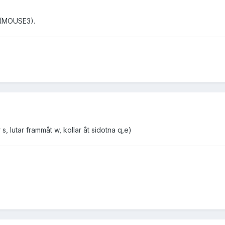
 (MOUSE3).
s, lutar frammåt w, kollar åt sidotna q,e)