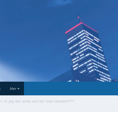
a
Mer
Är jag den enda som kör med vänstern???