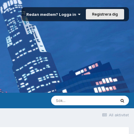
Registrera dig
Redan medlem? Logga in
All aktivitet