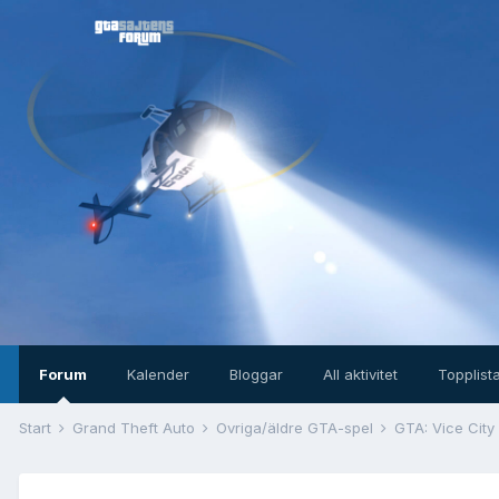
Forum
Kalender
Bloggar
All aktivitet
Topplist
Start
Grand Theft Auto
Övriga/äldre GTA-spel
GTA: Vice City