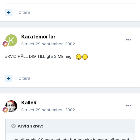
Citera
Karatemorfar
Skrivet
29 september, 2002
aRVID HÅLL DIG TILL gta 2 ME mig!!!
Citera
KalleR
Skrivet
29 september, 2002
Arvid skrev:
Jag vill spela CS men vet inte hur jag ska komma igång, vad