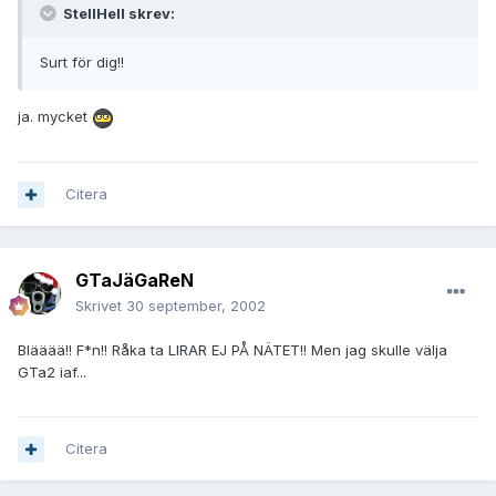
StellHell skrev:
Surt för dig!!
ja. mycket
Citera
GTaJäGaReN
Skrivet
30 september, 2002
Blääää!! F*n!! Råka ta LIRAR EJ PÅ NÄTET!! Men jag skulle välja
GTa2 iaf...
Citera