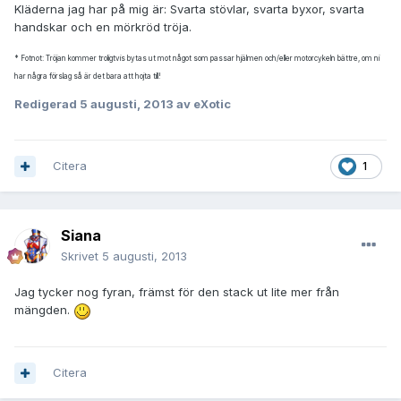
Kläderna jag har på mig är: Svarta stövlar, svarta byxor, svarta
handskar och en mörkröd tröja.
* Fotnot: Tröjan kommer troligtvis bytas ut mot något som passar hjälmen och/eller motorcykeln bättre, om ni
har några förslag så är det bara att hojta till!
Redigerad
5 augusti, 2013
av eXotic
Citera
1
Siana
Skrivet
5 augusti, 2013
Jag tycker nog fyran, främst för den stack ut lite mer från
mängden.
Citera