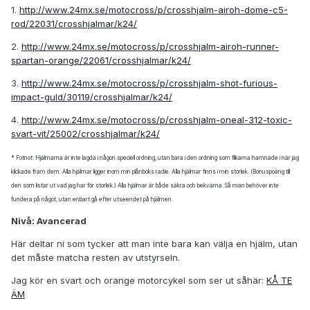
1.
http://www.24mx.se/motocross/p/crosshjalm-airoh-dome-c5-
rod/22031/crosshjalmar/k24/
2.
http://www.24mx.se/motocross/p/crosshjalm-airoh-runner-
spartan-orange/22061/crosshjalmar/k24/
3.
http://www.24mx.se/motocross/p/crosshjalm-shot-furious-
impact-guld/30119/crosshjalmar/k24/
4.
http://www.24mx.se/motocross/p/crosshjalm-oneal-312-toxic-
svart-vit/25002/crosshjalmar/k24/
* Fotnot: Hjälmarna är inte lagda i någon speciell ordning, utan bara i den ordning som flikarna hamnade i när jag
klickade fram dem. Alla hjälmar ligger inom min plånboks radie. Alla hjälmar finns i min storlek. (Bonuspoäng till
den som listar ut vad jag har för storlek.) Alla hjälmar är både säkra och bekväma. Så man behöver inte
fundera på något, utan enbart gå efter utseendet på hjälmen.
Nivå: Avancerad
Här deltar ni som tycker att man inte bara kan välja en hjälm, utan
det måste matcha resten av utstyrseln.
Jag kör en svart och orange motorcykel som ser ut såhär:
KÅ TE
ÄM