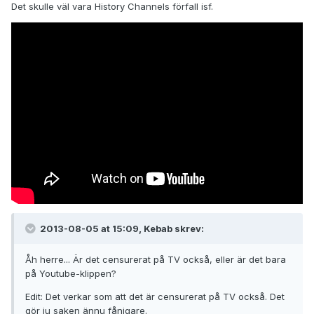
Det skulle väl vara History Channels förfall isf.
2013-08-05 at 15:09, Kebab skrev:
Åh herre... Är det censurerat på TV också, eller är det bara
på Youtube-klippen?
Edit: Det verkar som att det är censurerat på TV också. Det
gör ju saken ännu fånigare.