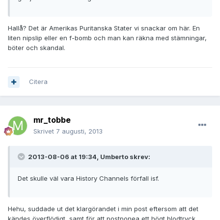
Hallå? Det är Amerikas Puritanska Stater vi snackar om här. En
liten nipslip eller en f-bomb och man kan räkna med stämningar,
böter och skandal.
Citera
mr_tobbe
Skrivet
7 augusti, 2013
2013-08-06 at 19:34, Umberto skrev:
Det skulle väl vara History Channels förfall isf.
Hehu, suddade ut det klargörandet i min post eftersom att det
kändes överflödigt, samt för att postponea ett högt blodtryck.