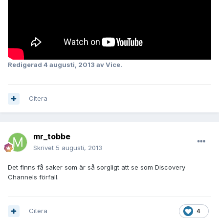
Redigerad
4 augusti, 2013
av Vice.
Citera
mr_tobbe
Skrivet
5 augusti, 2013
Det finns få saker som är så sorgligt att se som Discovery
Channels förfall.
Citera
4