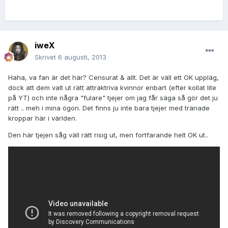
iweX
Skrivet
6 augusti, 2013
Haha, va fan är det här? Censurat & allt. Det är väll ett OK uppläg,
dock att dem valt ut rätt attraktriva kvinnor enbart (efter kollat lite
på YT) och inte några "fulare" tjejer om jag får säga så gör det ju
rätt .. meh i mina ögon. Det finns ju inte bara tjejer med tränade
kroppar här i världen.
Den här tjejen såg väll rätt risig ut, men fortfarande helt OK ut..