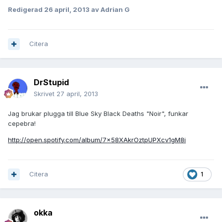
Redigerad
26 april, 2013
av Adrian G
Citera
DrStupid
Skrivet
27 april, 2013
Jag brukar plugga till Blue Sky Black Deaths "Noir", funkar
cepebra!
http://open.spotify.com/album/7x58XAkrOztpUPXcv1gM8i
Citera
1
okka