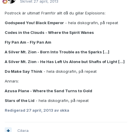
Skrivet
27 april, 2013
Postrock är ultimat! Framför allt då du gillar Explosions:
Godspeed You! Black Emperor
- hela diskografin, på repeat
Codes in the Clouds - Where the Spirit Wanes
Fly Pan Am - Fly Pan Am
A Silver Mt. Zion - Born Into Trouble as the Sparks [...]
A Silver Mt. Zion - He Has Left Us Alone but Shafts of Light [...]
Do Make Say Think
- hela diskografin, på repeat
Annars:
Azusa Plane - Where the Sand Turns to Gold
Stars of the Lid
- hela diskografin, på repeat
Redigerad
27 april, 2013
av okka
Citera