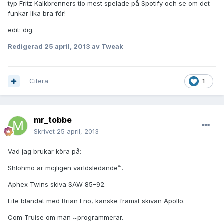
typ Fritz Kalkbrenners tio mest spelade på Spotify och se om det
funkar lika bra för!
edit: dig.
Redigerad
25 april, 2013
av Tweak
Citera
1
mr_tobbe
Skrivet
25 april, 2013
Vad jag brukar köra på:
Shlohmo är möjligen världsledande™.
Aphex Twins skiva SAW 85–92.
Lite blandat med Brian Eno, kanske främst skivan Apollo.
Com Truise om man ~programmerar.