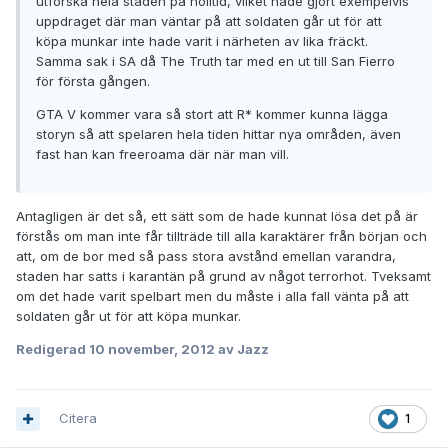
utforska hela staden på nolltid, vilket hade gjort exempelvis
uppdraget där man väntar på att soldaten går ut för att
köpa munkar inte hade varit i närheten av lika fräckt.
Samma sak i SA då The Truth tar med en ut till San Fierro
för första gången.
GTA V kommer vara så stort att R* kommer kunna lägga
storyn så att spelaren hela tiden hittar nya områden, även
fast han kan freeroama där när man vill.
Antagligen är det så, ett sätt som de hade kunnat lösa det på är
förstås om man inte får tillträde till alla karaktärer från början och
att, om de bor med så pass stora avstånd emellan varandra,
staden har satts i karantän på grund av något terrorhot. Tveksamt
om det hade varit spelbart men du måste i alla fall vänta på att
soldaten går ut för att köpa munkar.
Redigerad
10 november, 2012
av Jazz
Citera
1