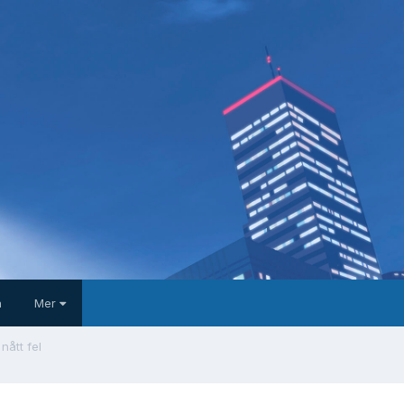
a
Mer
nått fel