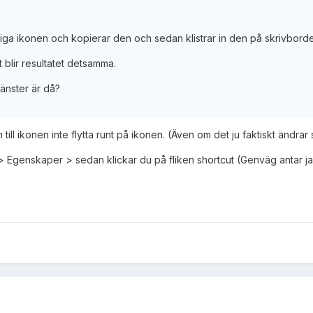
tiga ikonen och kopierar den och sedan klistrar in den på skrivbordet
et blir resultatet detsamma.
vänster är då?
ill ikonen inte flytta runt på ikonen. (Även om det ju faktiskt ändra
> Egenskaper > sedan klickar du på fliken shortcut (Genväg antar jag