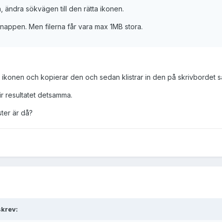
n, ändra sökvägen till den rätta ikonen.
knappen. Men filerna får vara max 1MB stora.
a ikonen och kopierar den och sedan klistrar in den på skrivbordet så
blir resultatet detsamma.
ster är då?
skrev: