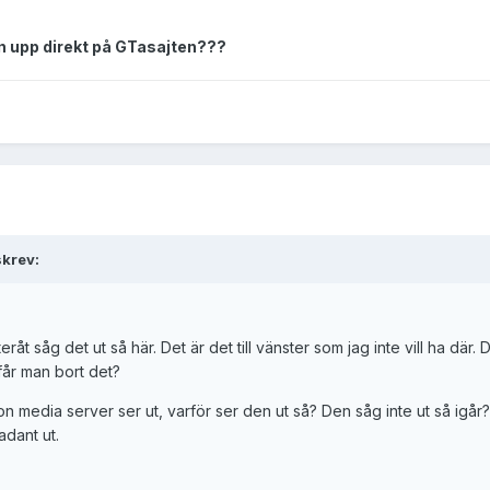
 upp direkt på GTasajten???
skrev:
åt såg det ut så här. Det är det till vänster som jag inte vill ha där. 
 får man bort det?
ion media server ser ut, varför ser den ut så? Den såg inte ut så igår
adant ut.