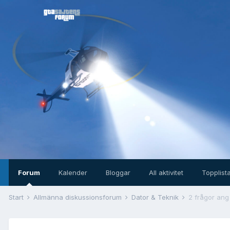
Forum
Kalender
Bloggar
All aktivitet
Topplist
Start
Allmänna diskussionsforum
Dator & Teknik
2 frågor ang 