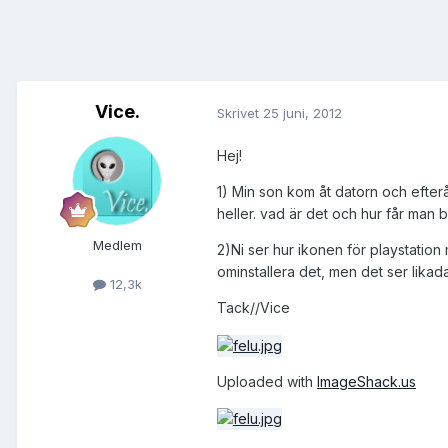
Vice.
Skrivet
25 juni, 2012
Hej!
1) Min son kom åt datorn och efteråt 
heller. vad är det och hur får man b
Medlem
2)Ni ser hur ikonen för playstation
ominstallera det, men det ser likada
12,3k
Tack//Vice
Uploaded with
ImageShack.us