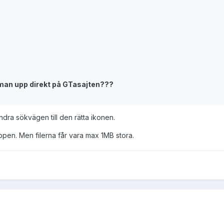
man upp direkt på GTasajten???
ndra sökvägen till den rätta ikonen.
ppen. Men filerna får vara max 1MB stora.