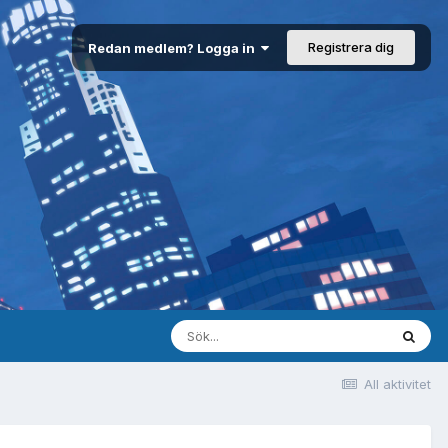
Registrera dig
Redan medlem? Logga in
All aktivitet