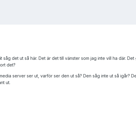
såg det ut så här. Det är det till vänster som jag inte vill ha där. Det
ort det?
 media server ser ut, varför ser den ut så? Den såg inte ut så igår? D
nt ut.