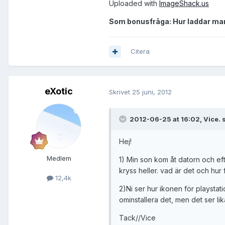
Uploaded with
ImageShack.us
Som bonusfråga: Hur laddar man
Citera
eXotic
Skrivet
25 juni, 2012
2012-06-25 at 16:02, Vice. 
Hej!
Medlem
1) Min son kom åt datorn och efter
kryss heller. vad är det och hur
12,4k
2)Ni ser hur ikonen för playstat
ominstallera det, men det ser lik
Tack//Vice