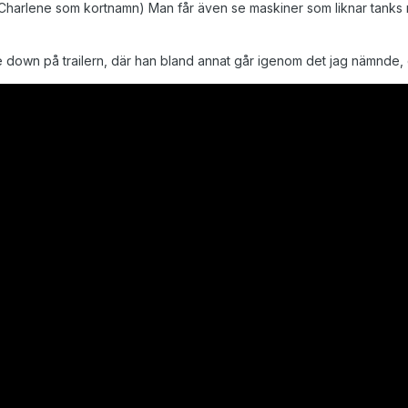
 (Charlene som kortnamn) Man får även se maskiner som liknar tanks
e down på trailern, där han bland annat går igenom det jag nämnde,