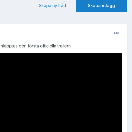
Skapa ny tråd
Skapa inlägg
pptes den första officiella trailern.