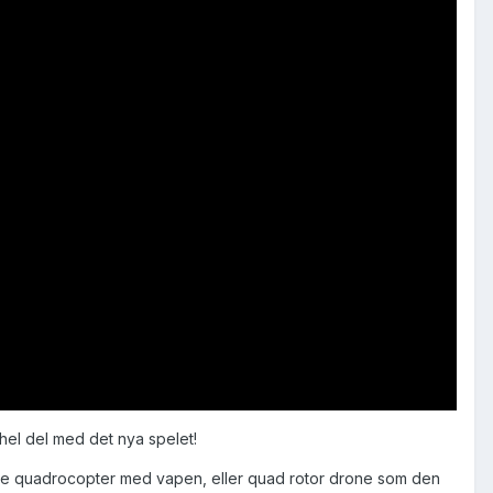
 hel del med det nya spelet!
nnat se quadrocopter med vapen, eller quad rotor drone som den