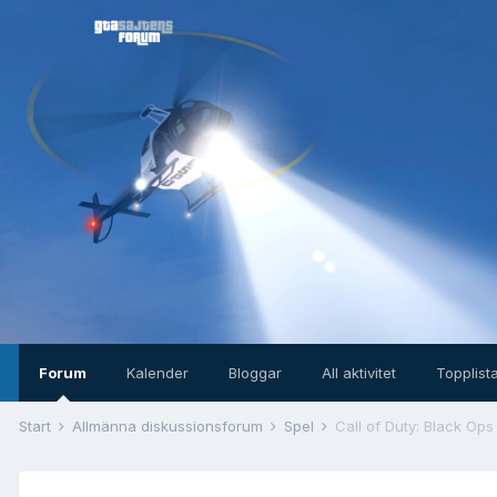
Forum
Kalender
Bloggar
All aktivitet
Topplist
Start
Allmänna diskussionsforum
Spel
Call of Duty: Black Ops