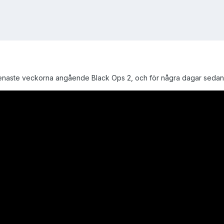
senaste veckorna angående Black Ops 2, och för några dagar sedan slä