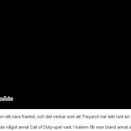
n rätt nära framtid, och det verkar som att Treyarch har lekt runt en
st än något annat Call of Duty-spel varit. I trailern får man bland a