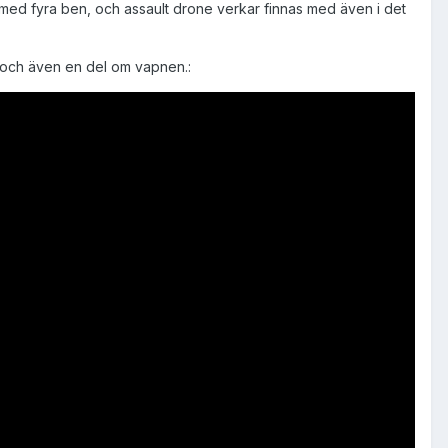
 med fyra ben, och assault drone verkar finnas med även i det
 och även en del om vapnen.: