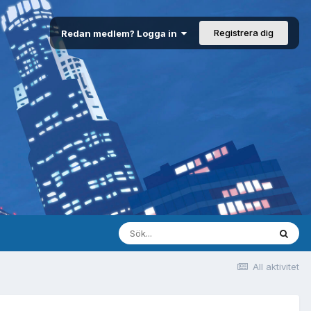
Registrera dig
Redan medlem? Logga in
All aktivitet