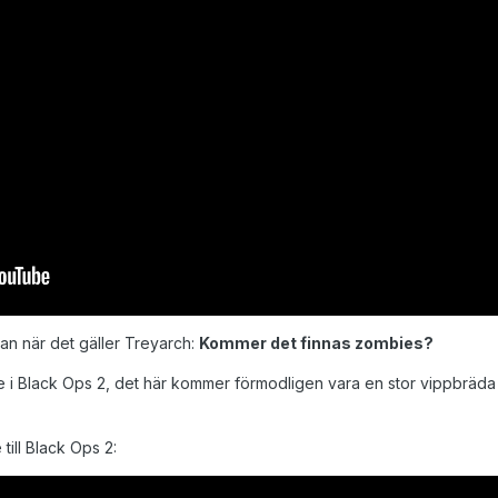
gan när det gäller Treyarch:
Kommer det finnas zombies?
e i Black Ops 2, det här kommer förmodligen vara en stor vippbräda
ill Black Ops 2: