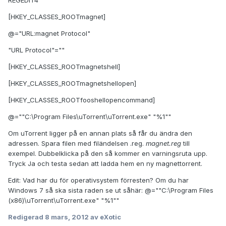
REGEDIT4
[HKEY_CLASSES_ROOTmagnet]
@="URL:magnet Protocol"
"URL Protocol"=""
[HKEY_CLASSES_ROOTmagnetshell]
[HKEY_CLASSES_ROOTmagnetshellopen]
[HKEY_CLASSES_ROOTfooshellopencommand]
@=""C:\Program Files\uTorrent\uTorrent.exe" "%1""
Om uTorrent ligger på en annan plats så får du ändra den
adressen. Spara filen med filändelsen .reg.
magnet.reg
till
exempel. Dubbelklicka på den så kommer en varningsruta upp.
Tryck Ja och testa sedan att ladda hem en ny magnettorrent.
Edit: Vad har du för operativsystem förresten? Om du har
Windows 7 så ska sista raden se ut såhär: @=""C:\Program Files
(x86)\uTorrent\uTorrent.exe" "%1""
Redigerad
8 mars, 2012
av eXotic