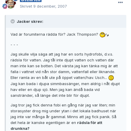
Skrivet
9 december, 2007
Jacker skrev:
Vad är forumiterna rädda för? Jack Thompson?
- - -
Jag skulle vilja säga att jag har en sorts hydrofobi, d.v.s.
rädsla för vatten. Jag tål inte djupt vatten och vatten där
man inte kan se botten. Det värsta jag kan tänka mig är att
falla i vattnet vid nån stor damm, vattenfall eller liknande.
Eller ramla av en båt ute på öppet vatten/hav. Usch...
Jag kan bada i djupa simmbassänger, men aldrig i nåt djupt
hav eller en djup sjö. Men jag kan ändå bada vid
sanstränder, så länge det inte blir för djupt.
Jag tror jag fick denna fobi en gång när jag var liten; min
storasyster drog mig under ytan i det lokala badhuset när
jag inte var många år gammal. Minns att jag fick panik. Så
det hela är kanske egentligen är en
rädsla för att
drunkna?