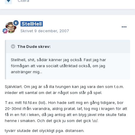
Citera
StellHell
Skrivet
9 december, 2007
The Dude skrev:
Stellhell, shit, sådär känner jag också. Fast jag har
förmågan att vara socialt utåtriktad också, om jag
anstränger mig...
Självklart. Om jag är så illa tvungen kan jag vara den som t.o.m.
inleder ett samtal om det är något som står på spel.
T.ex. mitt fd.fd.ex (lol).. Hon hade sett mig en gång tidigare, bor
20-30mil ifrån varandra, aldrig pratat. Iaf, tog mig i kragen för att
få in en fot i leken, då jag antog att en blyg jävel inte skulle falla
henne i smaken. Och det gick ju som det gick \o/.
tyvärr slutade det olyckligt pga. distansen.