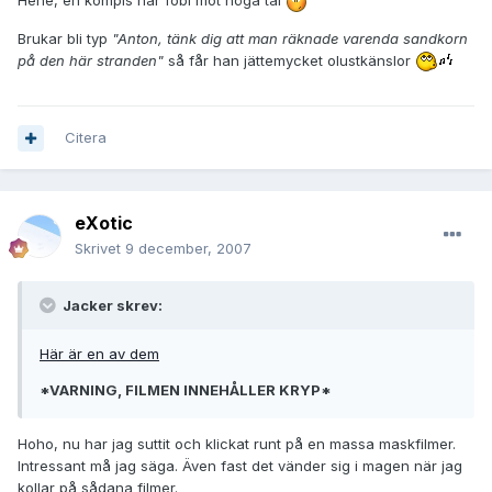
Hehe, en kompis har fobi mot höga tal
Brukar bli typ
"Anton, tänk dig att man räknade varenda sandkorn
på den här stranden"
så får han jättemycket olustkänslor
Citera
eXotic
Skrivet
9 december, 2007
Jacker skrev:
Här är en av dem
*VARNING, FILMEN INNEHÅLLER KRYP*
Hoho, nu har jag suttit och klickat runt på en massa maskfilmer.
Intressant må jag säga. Även fast det vänder sig i magen när jag
kollar på sådana filmer.