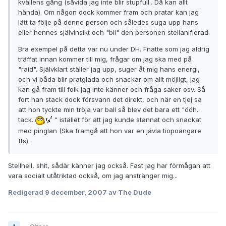
kvällens gång (såvida jag inte blir stupfull.. Då kan allt
hända). Om någon dock kommer fram och pratar kan jag
lätt ta följe på denne person och således suga upp hans
eller hennes självinsikt och "bli" den personen stellanifierad.
Bra exempel på detta var nu under DH. Fnatte som jag aldrig
träffat innan kommer till mig, frågar om jag ska med på
"raid". Självklart ställer jag upp, suger åt mig hans energi,
och vi båda blir pratglada och snackar om allt möjligt, jag
kan gå fram till folk jag inte känner och fråga saker osv. Så
fort han stack dock försvann det direkt, och när en tjej sa
att hon tyckte min tröja var ball så blev det bara ett "ööh..
tack..
" istället för att jag kunde stannat och snackat
med pinglan (Ska framgå att hon var en jävla tiopoängare
ffs).
Stellhell, shit, sådär känner jag också. Fast jag har förmågan att
vara socialt utåtriktad också, om jag anstränger mig...
Redigerad
9 december, 2007
av The Dude