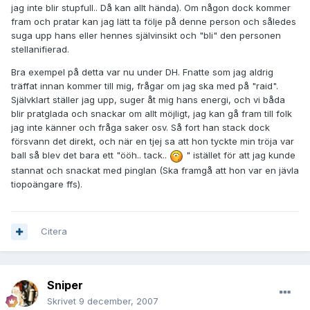
jag inte blir stupfull.. Då kan allt hända). Om någon dock kommer
fram och pratar kan jag lätt ta följe på denne person och således
suga upp hans eller hennes självinsikt och "bli" den personen
stellanifierad.
Bra exempel på detta var nu under DH. Fnatte som jag aldrig
träffat innan kommer till mig, frågar om jag ska med på "raid".
Självklart ställer jag upp, suger åt mig hans energi, och vi båda
blir pratglada och snackar om allt möjligt, jag kan gå fram till folk
jag inte känner och fråga saker osv. Så fort han stack dock
försvann det direkt, och när en tjej sa att hon tyckte min tröja var
ball så blev det bara ett "ööh.. tack..
" istället för att jag kunde
stannat och snackat med pinglan (Ska framgå att hon var en jävla
tiopoängare ffs).
Citera
Sniper
Skrivet
9 december, 2007