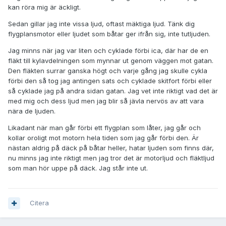
kan röra mig är äckligt.
Sedan gillar jag inte vissa ljud, oftast mäktiga ljud. Tänk dig
flygplansmotor eller ljudet som båtar ger ifrån sig, inte tutljuden.
Jag minns när jag var liten och cyklade förbi ica, där har de en
fläkt till kylavdelningen som mynnar ut genom väggen mot gatan.
Den fläkten surrar ganska högt och varje gång jag skulle cykla
förbi den så tog jag antingen sats och cyklade skitfort förbi eller
så cyklade jag på andra sidan gatan. Jag vet inte riktigt vad det är
med mig och dess ljud men jag blir så jävla nervös av att vara
nära de ljuden.
Likadant när man går förbi ett flygplan som låter, jag går och
kollar oroligt mot motorn hela tiden som jag går förbi den. Är
nästan aldrig på däck på båtar heller, hatar ljuden som finns där,
nu minns jag inte riktigt men jag tror det är motorljud och fläktljud
som man hör uppe på däck. Jag står inte ut.
Citera