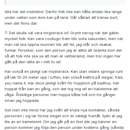
Alla har det instinktivt. Därför folk inte kan hålla andan lika länge
under vatten som dom kan på land. Går såklart att tränas bort,
men det finns där.
T: Det skulle väl vara torgskräck isf. Grymt nervig när det gäller
mycket folk. Kan vara coollugn fram tills sista sekunden, men när
man väl ska öppna munnen blir allt fel, jag står och skakar,
fumlar. Försöker, som den person jag är alltid att skämta bort det
så att folk inte ska se att man är vettskrämd, men tror ingen har
gått på den lätta än i mitt liv iaf.
Har också en jävligt sär höjdskräck. Kan utan vidare springa runt
på tak 10-20 meter upp i luften, kan också klättra på stegar, träd,
you name it. Har dock jävligt svårt för hopptorn på badhus. Har
hoppat från tian en gång, och det tog mig iaf en halvtimme att
våga. Åtskilliga personer han hoppa både två och tre gånger
innan jag hoppade.
Sist men inte minst har jag svårt att knyta nya kontakter, såvida
personen i sig tar första steget och är väldigt framåt. Själv är jag
lite av en kameleont. Om jag går på en fest där jag känner en
person kommer jag följa den person under kvällens gång (såvida