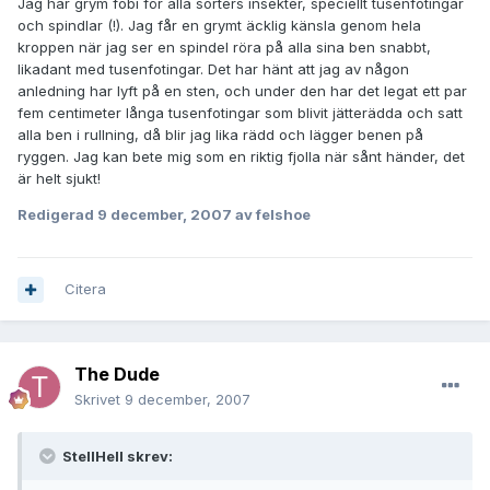
Jag har grym fobi för alla sorters insekter, speciellt tusenfotingar
och spindlar (!). Jag får en grymt äcklig känsla genom hela
kroppen när jag ser en spindel röra på alla sina ben snabbt,
likadant med tusenfotingar. Det har hänt att jag av någon
anledning har lyft på en sten, och under den har det legat ett par
fem centimeter långa tusenfotingar som blivit jätterädda och satt
alla ben i rullning, då blir jag lika rädd och lägger benen på
ryggen. Jag kan bete mig som en riktig fjolla när sånt händer, det
är helt sjukt!
Redigerad
9 december, 2007
av felshoe
Citera
The Dude
Skrivet
9 december, 2007
StellHell skrev: