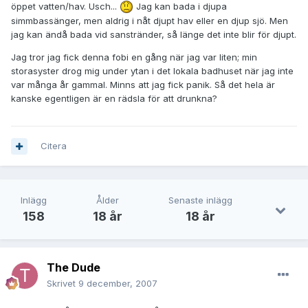
öppet vatten/hav. Usch...
Jag kan bada i djupa
simmbassänger, men aldrig i nåt djupt hav eller en djup sjö. Men
jag kan ändå bada vid sanstränder, så länge det inte blir för djupt.
Jag tror jag fick denna fobi en gång när jag var liten; min
storasyster drog mig under ytan i det lokala badhuset när jag inte
var många år gammal. Minns att jag fick panik. Så det hela är
kanske egentligen är en rädsla för att drunkna?
Citera
Inlägg
Ålder
Senaste inlägg
158
18 år
18 år
The Dude
Skrivet
9 december, 2007