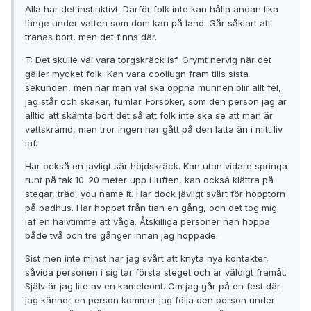
Alla har det instinktivt. Därför folk inte kan hålla andan lika
länge under vatten som dom kan på land. Går såklart att
tränas bort, men det finns där.
T: Det skulle väl vara torgskräck isf. Grymt nervig när det
gäller mycket folk. Kan vara coollugn fram tills sista
sekunden, men när man väl ska öppna munnen blir allt fel,
jag står och skakar, fumlar. Försöker, som den person jag är
alltid att skämta bort det så att folk inte ska se att man är
vettskrämd, men tror ingen har gått på den lätta än i mitt liv
iaf.
Har också en jävligt sär höjdskräck. Kan utan vidare springa
runt på tak 10-20 meter upp i luften, kan också klättra på
stegar, träd, you name it. Har dock jävligt svårt för hopptorn
på badhus. Har hoppat från tian en gång, och det tog mig
iaf en halvtimme att våga. Åtskilliga personer han hoppa
både två och tre gånger innan jag hoppade.
Sist men inte minst har jag svårt att knyta nya kontakter,
såvida personen i sig tar första steget och är väldigt framåt.
Själv är jag lite av en kameleont. Om jag går på en fest där
jag känner en person kommer jag följa den person under