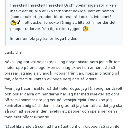
Insekter
!
Insekter
!
Insekter
! Usch! Spelar ingen roll vilken
insekt det är, alla är lika förbannat äckliga. Värt att nämna
(som är säkert grunden för denna tråd också, inte sant?
), att Jacker försökte få mig att titta på filmer där det
pluppar ur larver från ögat eller ryggen.
En annan fobi jag har är höga höjder.
Länk, dirr!
Nåväl, jag har väl höjdskräck. Jag börjar skaka bara jag står fem
meter upp på en stege. Men som jag skrev i en annan tråd så
pressar jag mig själv ändå. Hoppar från tian, hoppar omkring på
tak, går fram till kanten av höga berg och så vidare.
Även jag hatar insekter så det heter duga, jag får redig handsvett
och börjar darra om händerna när jag har med insekter att göra.
Så som i sommar när jag var på tveskjärtejakt. Dock kan jag
kontrollera mig så till den milda grad att jag kan utföra det jag ska,
så som att svepa in den jäveln i ett papper och spela ner den i
toan eller något liknande.
Något liknande så som att ha något tight om kroppen så jag inte