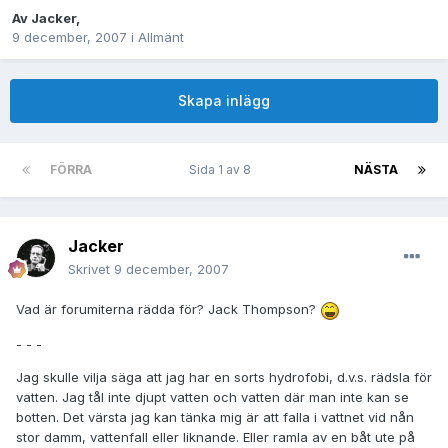
Av
Jacker
,
9 december, 2007
i
Allmänt
Skapa inlägg
FÖRRA
Sida 1 av 8
NÄSTA
Jacker
Skrivet
9 december, 2007
Vad är forumiterna rädda för? Jack Thompson?
- - -
Jag skulle vilja säga att jag har en sorts hydrofobi, d.v.s. rädsla för
vatten. Jag tål inte djupt vatten och vatten där man inte kan se
botten. Det värsta jag kan tänka mig är att falla i vattnet vid nån
stor damm, vattenfall eller liknande. Eller ramla av en båt ute på