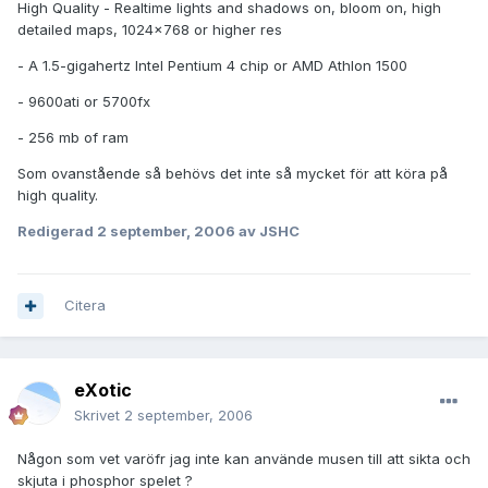
High Quality - Realtime lights and shadows on, bloom on, high
detailed maps, 1024x768 or higher res
- A 1.5-gigahertz Intel Pentium 4 chip or AMD Athlon 1500
- 9600ati or 5700fx
- 256 mb of ram
Som ovanstående så behövs det inte så mycket för att köra på
high quality.
Redigerad
2 september, 2006
av JSHC
Citera
eXotic
Skrivet
2 september, 2006
Någon som vet varöfr jag inte kan använde musen till att sikta och
skjuta i phosphor spelet ?