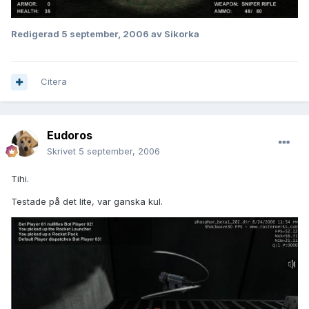
Redigerad
5 september, 2006
av Sikorka
Citera
Eudoros
Skrivet
5 september, 2006
Tihi.
Testade på det lite, var ganska kul.