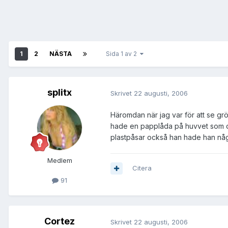
1
2
NÄSTA
Sida 1 av 2
splitx
Skrivet
22 augusti, 2006
Häromdan när jag var för att se g
hade en papplåda på huvvet som d
plastpåsar också han hade han n
Medlem
Citera
91
Cortez
Skrivet
22 augusti, 2006