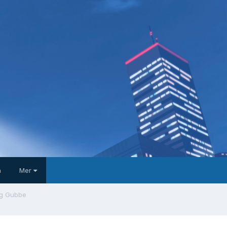
a
Mer
ig Gubbe