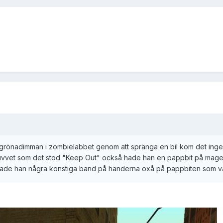
e grönadimman i zombielabbet genom att spränga en bil kom det ing
vvet som det stod "Keep Out" också hade han en pappbit på magen 
 hade han några konstiga band på händerna oxå på pappbiten som