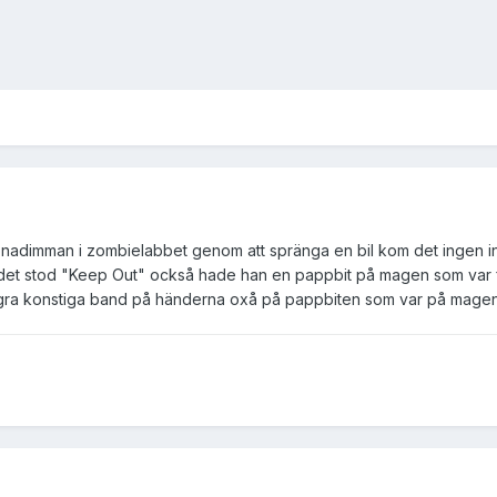
rönadimman i zombielabbet genom att spränga en bil kom det ingen
et stod "Keep Out" också hade han en pappbit på magen som var fa
ågra konstiga band på händerna oxå på pappbiten som var på mag