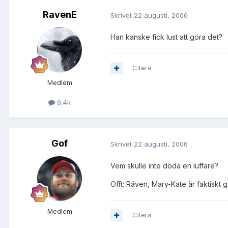
RavenE
Skrivet
22 augusti, 2006
Han kanske fick lust att göra det?
Citera
Medlem
9,4k
Gof
Skrivet
22 augusti, 2006
Vem skulle inte döda en luffare?
Offt: Räven, Mary-Kate är faktiskt 
Medlem
Citera