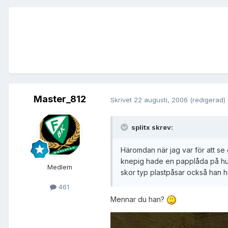
Master_812
Skrivet
22 augusti, 2006
(redigerad)
splitx skrev:
Häromdan när jag var för att s
knepig hade en papplåda på hu
Medlem
skor typ plastpåsar också han
461
Mennar du han?