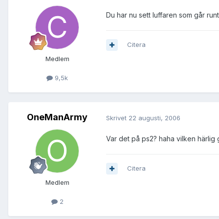
Du har nu sett luffaren som går runt 
Citera
Medlem
9,5k
OneManArmy
Skrivet
22 augusti, 2006
Var det på ps2? haha vilken härli
Citera
Medlem
2