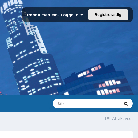
Registrera dig
Redan medlem? Logga in
All aktivitet