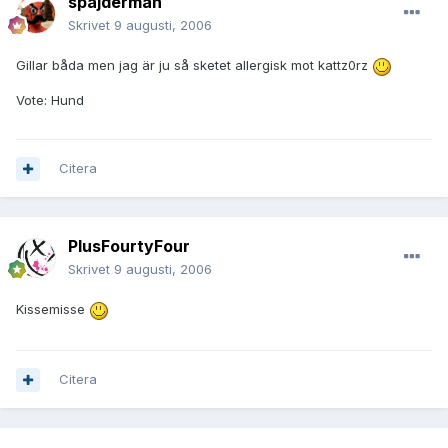
spajdermän
Skrivet
9 augusti, 2006
Gillar båda men jag är ju så sketet allergisk mot kattz0rz
Vote: Hund
Citera
PlusFourtyFour
Skrivet
9 augusti, 2006
Kissemisse
Citera