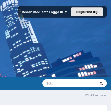
Registrera dig
Redan medlem? Logga in
All aktivitet