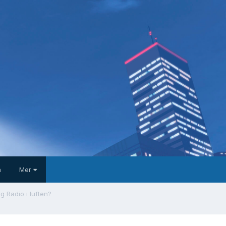
a
Mer
g Radio i luften?