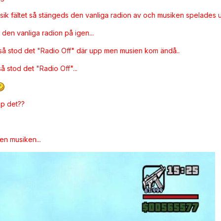
usik fältet så stängeds den vanliga radion av och musiken spelades u
den vanliga radion på igen...
å stod det "Radio Off" där upp men musien kom ändå..
 stod det "Radio Off"...
pp det??
en musiken...