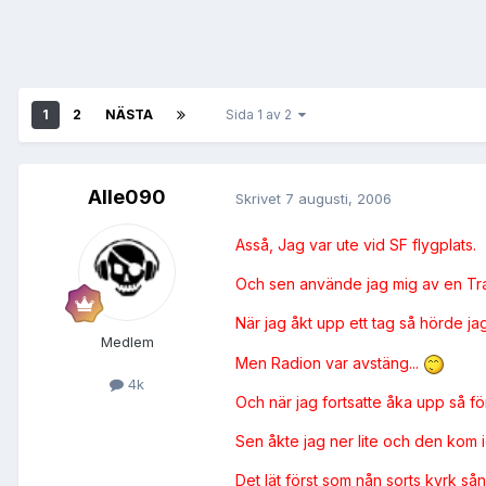
1
2
NÄSTA
Sida 1 av 2
Alle090
Skrivet
7 augusti, 2006
Asså, Jag var ute vid SF flygplats.
Och sen använde jag mig av en Trani
När jag åkt upp ett tag så hörde 
Medlem
Men Radion var avstäng...
4k
Och när jag fortsatte åka upp så fö
Sen åkte jag ner lite och den kom i
Det lät först som nån sorts kyrk så