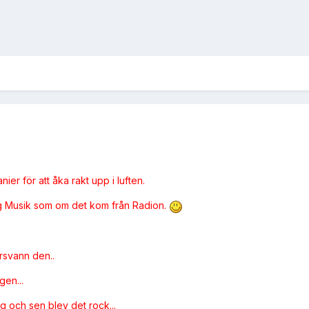
er för att åka rakt upp i luften.
jag Musik som om det kom från Radion.
rsvann den..
gen...
ng och sen blev det rock...