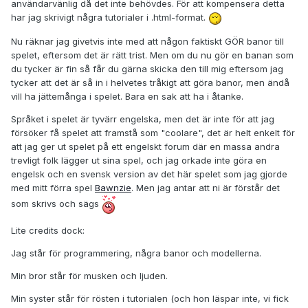
användarvänlig då det inte behövdes. För att kompensera detta
har jag skrivigt några tutorialer i .html-format.
Nu räknar jag givetvis inte med att någon faktiskt GÖR banor till
spelet, eftersom det är rätt trist. Men om du nu gör en banan som
du tycker är fin så får du gärna skicka den till mig eftersom jag
tycker att det är så in i helvetes tråkigt att göra banor, men ändå
vill ha jättemånga i spelet. Bara en sak att ha i åtanke.
Språket i spelet är tyvärr engelska, men det är inte för att jag
försöker få spelet att framstå som "coolare", det är helt enkelt för
att jag ger ut spelet på ett engelskt forum där en massa andra
trevligt folk lägger ut sina spel, och jag orkade inte göra en
engelsk och en svensk version av det här spelet som jag gjorde
med mitt förra spel
Bawnzie
. Men jag antar att ni är förstår det
som skrivs och sägs
Lite credits dock:
Jag står för programmering, några banor och modellerna.
Min bror står för musken och ljuden.
Min syster står för rösten i tutorialen (och hon läspar inte, vi fick