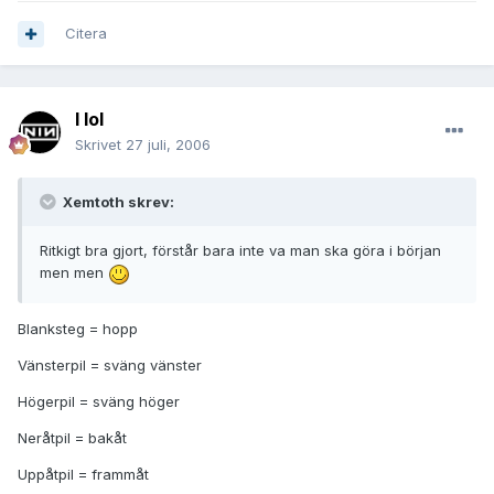
Citera
I lol
Skrivet
27 juli, 2006
Xemtoth skrev:
Ritkigt bra gjort, förstår bara inte va man ska göra i början
men men
Blanksteg = hopp
Vänsterpil = sväng vänster
Högerpil = sväng höger
Neråtpil = bakåt
Uppåtpil = frammåt