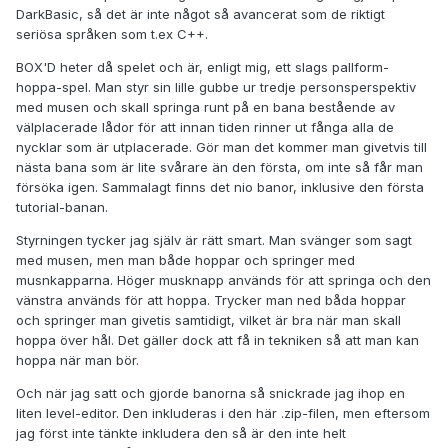
DarkBasic, så det är inte något så avancerat som de riktigt
seriösa språken som t.ex C++.
BOX'D heter då spelet och är, enligt mig, ett slags pallform-
hoppa-spel. Man styr sin lille gubbe ur tredje personsperspektiv
med musen och skall springa runt på en bana bestående av
välplacerade lådor för att innan tiden rinner ut fånga alla de
nycklar som är utplacerade. Gör man det kommer man givetvis till
nästa bana som är lite svårare än den första, om inte så får man
försöka igen. Sammalagt finns det nio banor, inklusive den första
tutorial-banan.
Styrningen tycker jag själv är rätt smart. Man svänger som sagt
med musen, men man både hoppar och springer med
musnkapparna. Höger musknapp används för att springa och den
vänstra används för att hoppa. Trycker man ned båda hoppar
och springer man givetis samtidigt, vilket är bra när man skall
hoppa över hål. Det gäller dock att få in tekniken så att man kan
hoppa när man bör.
Och när jag satt och gjorde banorna så snickrade jag ihop en
liten level-editor. Den inkluderas i den här .zip-filen, men eftersom
jag först inte tänkte inkludera den så är den inte helt