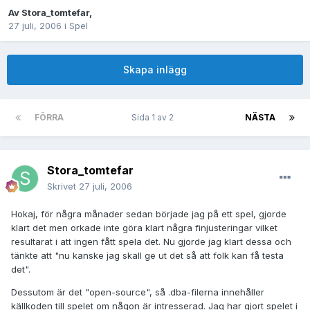
Av
Stora_tomtefar
,
27 juli, 2006
i
Spel
Skapa inlägg
FÖRRA
Sida 1 av 2
NÄSTA
Stora_tomtefar
Skrivet
27 juli, 2006
Hokaj, för några månader sedan började jag på ett spel, gjorde
klart det men orkade inte göra klart några finjusteringar vilket
resultarat i att ingen fått spela det. Nu gjorde jag klart dessa och
tänkte att "nu kanske jag skall ge ut det så att folk kan få testa
det".
Dessutom är det "open-source", så .dba-filerna innehåller
källkoden till spelet om någon är intresserad. Jag har gjort spelet i