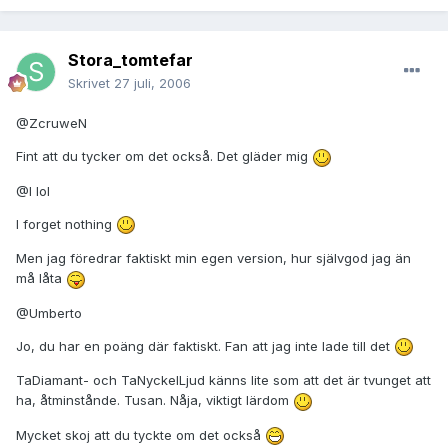
Stora_tomtefar
Skrivet
27 juli, 2006
@ZcruweN
Fint att du tycker om det också. Det gläder mig
@I lol
I forget nothing
Men jag föredrar faktiskt min egen version, hur självgod jag än
må låta
@Umberto
Jo, du har en poäng där faktiskt. Fan att jag inte lade till det
TaDiamant- och TaNyckelLjud känns lite som att det är tvunget att
ha, åtminstånde. Tusan. Nåja, viktigt lärdom
Mycket skoj att du tyckte om det också