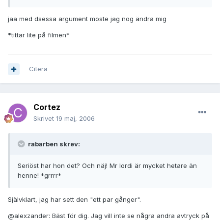
jaa med dsessa argument moste jag nog ändra mig
*tittar lite på filmen*
Citera
Cortez
Skrivet
19 maj, 2006
rabarben skrev:
Seriöst har hon det? Och näj! Mr lordi är mycket hetare än
henne! *grrrr*
Självklart, jag har sett den "ett par gånger".
@alexzander: Bäst för dig. Jag vill inte se några andra avtryck på