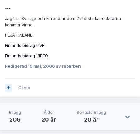
---
Jag tror Sverige och Finland är dom 2 största kandidaterna
kommer vinna.
HEJA FINLAND!
Finlands bidrag LIVE!
Finlands bidrag VIDEO
Redigerad
19 maj, 2006
av rabarben
Citera
Inlägg
Ålder
Senaste inlägg
206
20 år
20 år