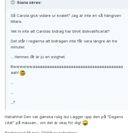
Siana skrev:
Så Carola gick vidare ur kvalet? Jag är inte en så hängiven
tittare.
Vet ni inte att Carolas bidrag har blivit diskvalificerat?
Det står i reglerna att bidragen inte får vara längre än tre
minuter.
... Hennes låt är ju en evighet.
Bwwwwwwaaaaaaaaaaaaaaaaaaaaaaaaaaaaaaaaaaaaaa
aah!
...
...
...?
Hahahha! Den var ganska rolig du! Lägger upp den på "Dagens
citat" på mässän... om det är okej för dig!
Redigerad
19 maj, 2006
av rabarben