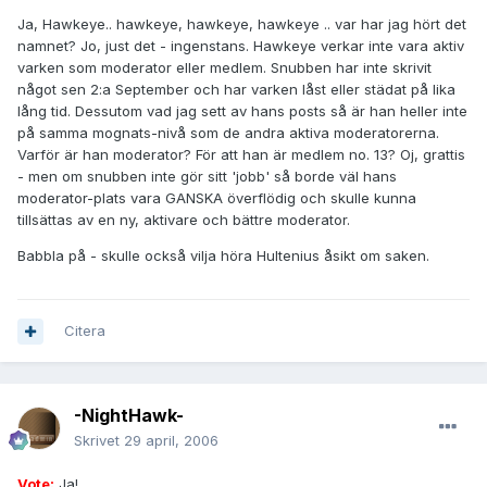
Ja, Hawkeye.. hawkeye, hawkeye, hawkeye .. var har jag hört det
namnet? Jo, just det - ingenstans. Hawkeye verkar inte vara aktiv
varken som moderator eller medlem. Snubben har inte skrivit
något sen 2:a September och har varken låst eller städat på lika
lång tid. Dessutom vad jag sett av hans posts så är han heller inte
på samma mognats-nivå som de andra aktiva moderatorerna.
Varför är han moderator? För att han är medlem no. 13? Oj, grattis
- men om snubben inte gör sitt 'jobb' så borde väl hans
moderator-plats vara GANSKA överflödig och skulle kunna
tillsättas av en ny, aktivare och bättre moderator.
Babbla på - skulle också vilja höra Hultenius åsikt om saken.
Citera
-NightHawk-
Skrivet
29 april, 2006
Vote:
Ja!