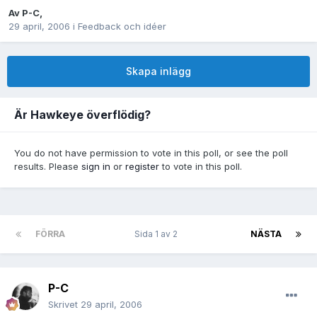
Av
P-C
,
29 april, 2006
i
Feedback och idéer
Skapa inlägg
Är Hawkeye överflödig?
You do not have permission to vote in this poll, or see the poll
results. Please
sign in
or
register
to vote in this poll.
FÖRRA
Sida 1 av 2
NÄSTA
P-C
Skrivet
29 april, 2006