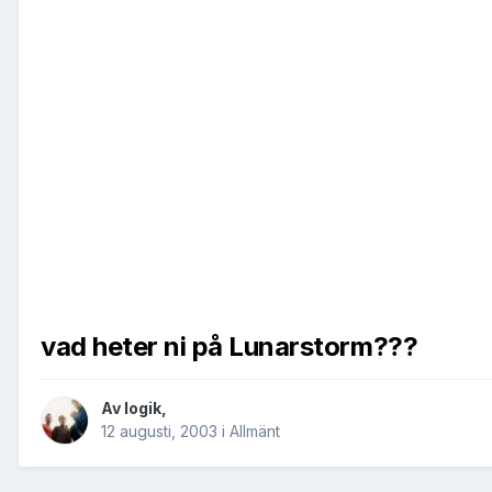
vad heter ni på Lunarstorm???
Av
logik
,
12 augusti, 2003
i
Allmänt