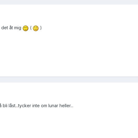
sa det åt mig
(
)
i låst...tycker inte om lunar heller...