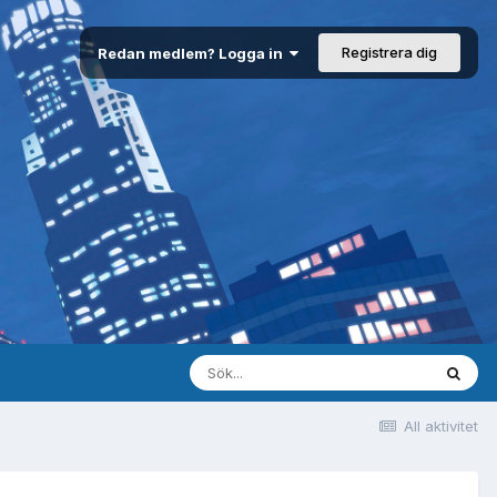
Registrera dig
Redan medlem? Logga in
All aktivitet