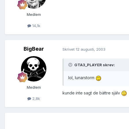
Medlem
14,1k
BigBear
Skrivet
12 augusti, 2003
GTA3_PLAYER skrev:
lol, lunarstorm
Medlem
kunde inte sagt de bättre själv
2,8k