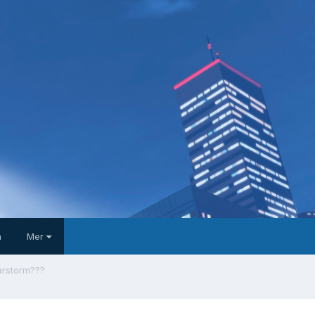
a
Mer
arstorm???