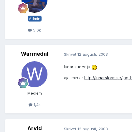
Admin
5,6k
Warmedal
Skrivet
12 augusti, 2003
lunar suger ju
aja. min är
http://lunarstorm.se/jag-h
Medlem
1,4k
Arvid
Skrivet
12 augusti, 2003