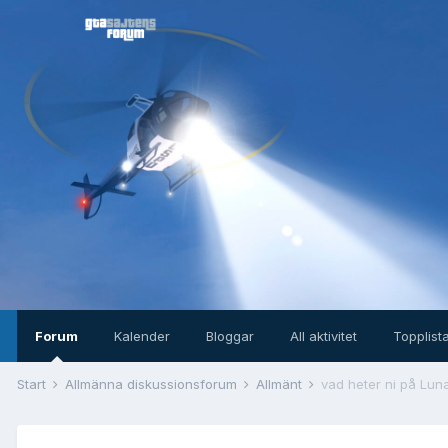
Forum
Kalender
Bloggar
All aktivitet
Topplist
Start
Allmänna diskussionsforum
Allmänt
vad heter ni på Lun