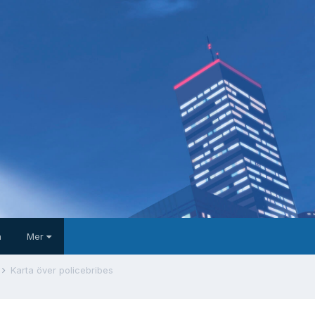
a
Mer
Karta över policebribes