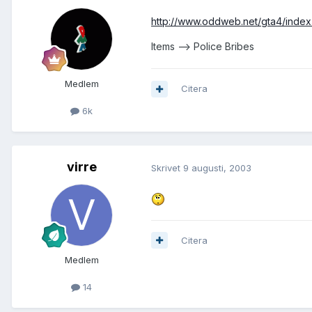
http://www.oddweb.net/gta4/index
Items --> Police Bribes
Medlem
Citera
6k
virre
Skrivet
9 augusti, 2003
Citera
Medlem
14