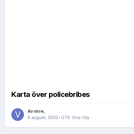
Karta över policebribes
Av
virre
,
9 augusti, 2003
i
GTA: Vice City