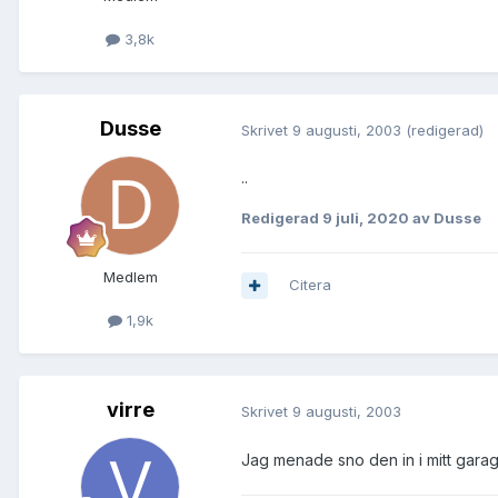
3,8k
Dusse
Skrivet
9 augusti, 2003
(redigerad)
..
Redigerad
9 juli, 2020
av Dusse
Medlem
Citera
1,9k
virre
Skrivet
9 augusti, 2003
Jag menade sno den in i mitt garage