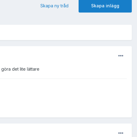
Skapa ny tråd
Skapa inlägg
göra det lite lättare