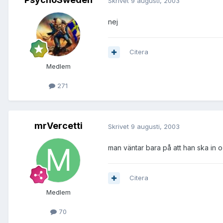
Skrivet
9 augusti, 2003
nej
Citera
Medlem
271
mrVercetti
Skrivet
9 augusti, 2003
man väntar bara på att han ska in 
Citera
Medlem
70