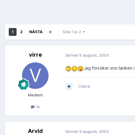
1
2
NÄSTA
Sida 1 av 2
virre
Skrivet
9 augusti, 2003
jag försöker sno tanken i 
Citera
Medlem
14
Arvid
Skrivet
9 augusti, 2003