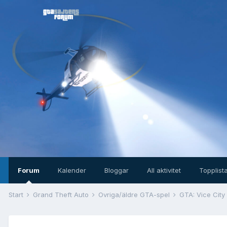
Forum
Kalender
Bloggar
All aktivitet
Topplist
Start
Grand Theft Auto
Övriga/äldre GTA-spel
GTA: Vice City