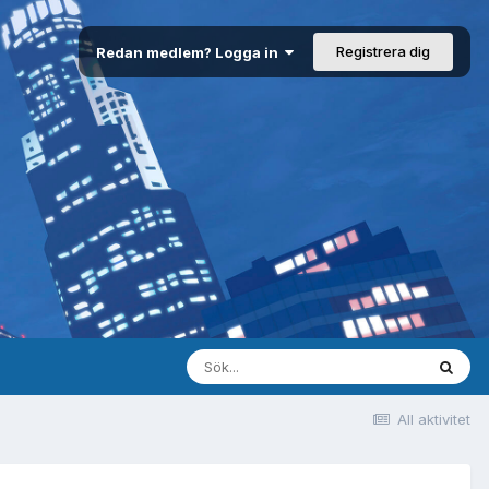
Registrera dig
Redan medlem? Logga in
All aktivitet