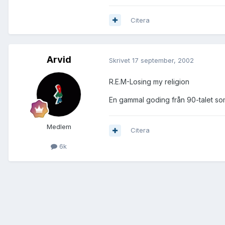
Citera
Arvid
Skrivet
17 september, 2002
R.E.M-Losing my religion
En gammal goding från 90-talet som 
Medlem
Citera
6k