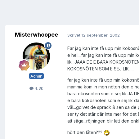
Misterwhoopee
Skrivet
12 september, 2002
Far jag kan inte få upp min kokosnöt.
e hel....far jag kan inte få upp mi
lik...JAAA DE E BARA KOKOSNÖTEN SO
KOKOSNÖTEN SOM E SEJ LIK......
Admin
far jag kan inte få upp min kokosnöt
mamma kom in men nöten den e hel!!! 
4,3k
bara okosnöten som e sej lik JA D
e bara kokosnöten som e sej lik där
väl...golvet de sprack & sen sa de 
ser ty det står där inte mer för 
att säga...röjningen blir lätt den enkl
hört den låten???