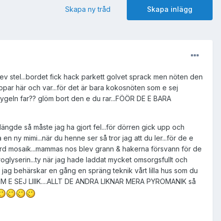
Skapa ny tråd
Skapa inlägg
g blev stel...bordet fick hack parkett golvet sprack men nöten den
oppar här och var...för det är bara kokosnöten som e sej
flygeln far?? glöm bort den e du rar...FÖÖR DE E BARA
 dängde så måste jag ha gjort fel...för dörren gick upp och
n ny mimi...när du henne ser så tror jag att du ler...för de e
ord mosaik...mammas nos blev grann & hakerna försvann för de
roglyserin...ty när jag hade laddat mycket omsorgsfullt och
r jag behärskar en gång en spräng teknik vårt lilla hus som du
 SOM E SEJ LIIIK....ALLT DE ANDRA LIKNAR MERA PYROMANIK så