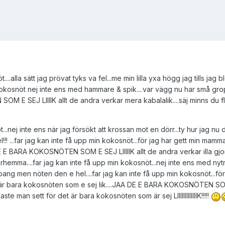
...alla sätt jag prövat tyks va fel...me min lilla yxa högg jag tills ja
n kokosnöt nej inte ens med hammare & spik....var vägg nu har små gr
M E SEJ LIIIIK allt de andra verkar mera kabalalik....säj minns du 
...nej inte ens när jag försökt att krossan mot en dörr...ty hur jag nu
...far jag kan inte få upp min kokosnöt...för jag har gett min mamma e
E E BARA KOKOSNÖTEN SOM E SEJ LIIIIIK allt de andra verkar illa gj
hemma....far jag kan inte få upp min kokosnöt...nej inte ens med nyt
pang men nöten den e hel....far jag kan inte få upp min kokosnöt...fö
det är bara kokosnöten som e sej lik....JAA DE E BARA KOKOSNÖTEN
aste man sett för det är bara kokosnöten som är sej LIIIIIIIIIIIIIK!!!!!