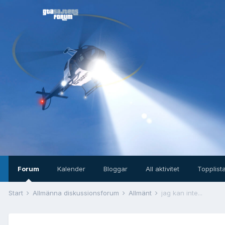
Forum
Kalender
Bloggar
All aktivitet
Topplist
Start
Allmänna diskussionsforum
Allmänt
jag kan inte...