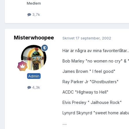
Medlem
3,7k
Misterwhoopee
Skrivet
17 september, 2002
Här är några av mina favoriterlåtar..
Bob Marley "no women no cry" & "i 
James Brown " I feel good"
Admin
Ray Parker Jr "Ghostbusters"
4,3k
ACDC "HIghway to Hell"
Elvis Presley " Jailhouse Rock"
Lynyrd Skynyrd "sweet home ala
.....