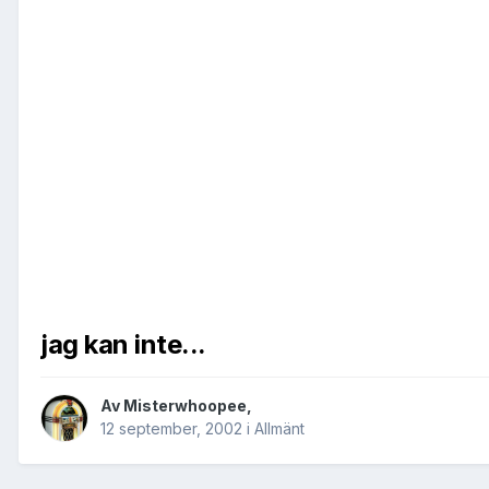
jag kan inte...
Av
Misterwhoopee
,
12 september, 2002
i
Allmänt