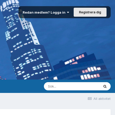
Registrera dig
Redan medlem? Logga in
All aktivitet