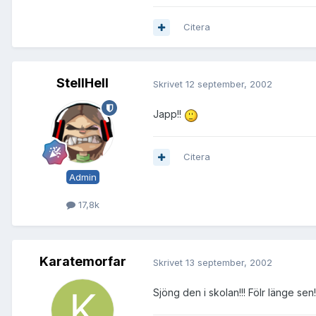
Citera
StellHell
Skrivet
12 september, 2002
Japp!!
Citera
Admin
17,8k
Karatemorfar
Skrivet
13 september, 2002
Sjöng den i skolan!!! Fölr länge sen!