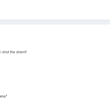
.
shot the sherrif
bama"