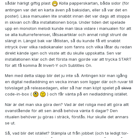
sådär härligt giftig plast
Kolla papperskartan, båda sidor (för
antingen var det en karta även på baksidan, eller så var det en
poster). Läsa manualen lite snabbt innan det var dags att stoppa
in skivan och låta installationen börja. Under tiden det spelade
upp en monoton melodi kunde man läsa vidare i manualen för att
se alla kulturreferenser, låtsasartiklar och annat roligt strunt de
slängt in. Längst bak var låtlistan, så du kunde få ett snabbt
intryck över vilka radiokanaler som fanns och vilka låtar du redan
direkt kände igen och visste att du skulle uppskatta. Sen var
installationen klar och det första man gjorde var att trycka START
för att få komma åt Invert-Y och Subtitles On.
Men med detta släpp blir det ju inte så. Antingen kör man igång
en digital nedladdning en vecka innan som ligger där och ruvar till
tolvslaget på releasedagen, eller så har man köpt spelet på
skiva
code-in-box (
) och får vänta på en nedladdning istället.
När är det man ska göra den? Vad är det roliga med att göra allt
ovanstående för att sen ändå behöva vänta 6 dagar? Den
ritualen behöver ju göras i sträck, förstås. Hur skulle det annars
se ut.
Så, vad blir det istället? Stämpla ut från jobbet (och ta ledigt tor-