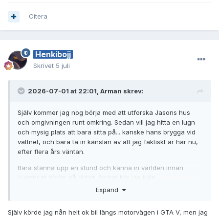
Citera
Henkibojj
Skrivet
5 juli
2026-07-01 at 22:01,
Arman
skrev:
Själv kommer jag nog börja med att utforska Jasons hus
och omgivningen runt omkring. Sedan vill jag hitta en lugn
och mysig plats att bara sitta på... kanske hans brygga vid
vattnet, och bara ta in känslan av att jag faktiskt är här nu,
efter flera års väntan.
Bara stanna upp en stund och känna in världen innan
äventyret börjar på riktigt. Sedan kör jag iväg.
Expand
Ni andra?
Själv körde jag nån helt ok bil längs motorvägen i GTA V, men jag