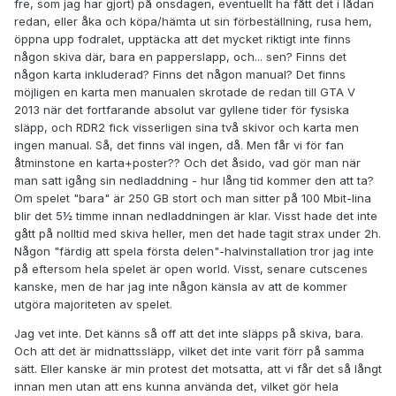
fre, som jag har gjort) på onsdagen, eventuellt ha fått det i lådan
redan, eller åka och köpa/hämta ut sin förbeställning, rusa hem,
öppna upp fodralet, upptäcka att det mycket riktigt inte finns
någon skiva där, bara en papperslapp, och... sen? Finns det
någon karta inkluderad? Finns det någon manual? Det finns
möjligen en karta men manualen skrotade de redan till GTA V
2013 när det fortfarande absolut var gyllene tider för fysiska
släpp, och RDR2 fick visserligen sina två skivor och karta men
ingen manual. Så, det finns väl ingen, då. Men får vi för fan
åtminstone en karta+poster?? Och det åsido, vad gör man när
man satt igång sin nedladdning - hur lång tid kommer den att ta?
Om spelet "bara" är 250 GB stort och man sitter på 100 Mbit-lina
blir det 5½ timme innan nedladdningen är klar. Visst hade det inte
gått på nolltid med skiva heller, men det hade tagit strax under 2h.
Någon "färdig att spela första delen"-halvinstallation tror jag inte
på eftersom hela spelet är open world. Visst, senare cutscenes
kanske, men de har jag inte någon känsla av att de kommer
utgöra majoriteten av spelet.
Jag vet inte. Det känns så off att det inte släpps på skiva, bara.
Och att det är midnattssläpp, vilket det inte varit förr på samma
sätt. Eller kanske är min protest det motsatta, att vi får det så långt
innan men utan att ens kunna använda det, vilket gör hela