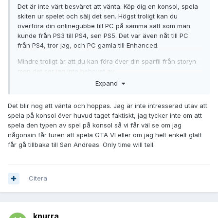
Det är inte värt besväret att vänta. Köp dig en konsol, spela
skiten ur spelet och sälj det sen. Högst troligt kan du
överföra din onlinegubbe till PC på samma sätt som man
kunde från PS3 till PS4, sen PS5. Det var även nåt till PC
från PS4, tror jag, och PC gamla till Enhanced.
Mindre troligt är att du kan föra över din sparfil från storyn
men det ser jag inte behovet av.
Expand
Mellanskillnaden mellan köpet och säljpriset kommer du nog
vara glad att ha betalat, trots allt.
Annars kan du ju
Det blir nog att vänta och hoppas. Jag är inte intresserad utav att
vänta till 2028+, för all del.
spela på konsol över huvud taget faktiskt, jag tycker inte om att
spela den typen av spel på konsol så vi får väl se om jag
någonsin får turen att spela GTA VI eller om jag helt enkelt glatt
får gå tillbaka till San Andreas. Only time will tell.
Citera
knurra