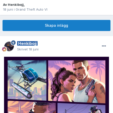
Av
Henkibojj
,
18 juni
i
Grand Theft Auto VI
Skapa inlägg
Henkibojj
Skrivet
18 juni