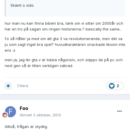
Skämt o sido.
hur man nu kan finna bibeln bra, tänk om vi sitter om 2000år och
har en tro på sagan om ringen historierna..? basically the same..
f.ö så håller ja med om att gta 3 va revolutionerande, men det va
ju som sagt inget bra spel? huvudkaraktären snackade liksom inte
ens :s
men ja, jag tkr gta v är bästa någonsin, och släpps de på pc och
next gen så är titlen verkligen säkrad.
Citera
2
Foo
Skrivet
2 oktober, 2013
Alltså, frågan är otydlig.