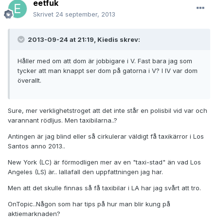
eetfuk
Skrivet
24 september, 2013
2013-09-24 at 21:19, Kiedis skrev:
Håller med om att dom är jobbigare i V. Fast bara jag som
tycker att man knappt ser dom på gatorna i V? I IV var dom
överallt.
Sure, mer verklighetstroget att det inte står en polisbil vid var och
varannant rödljus. Men taxibilarna..?
Antingen är jag blind eller så cirkulerar väldigt få taxikärror i Los
Santos anno 2013..
New York (LC) är förmodligen mer av en "taxi-stad" än vad Los
Angeles (LS) är.. Iallafall den uppfattningen jag har.
Men att det skulle finnas så få taxibilar i LA har jag svårt att tro.
OnTopic..Någon som har tips på hur man blir kung på
aktiemarknaden?