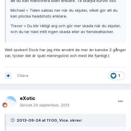
att du kan manövrera bilen enklare. Ta skarpa kurvor osv.
Michael = Tiden saktas ner när du skjuter, vilket gör att du
kan plocka headshots enklare.
Trevor = Du blir riktigt arg och gör mer skada när du skjuter,
och du tar näst intill ingen skada eller av fiendeattacker.
Well spoken! Dock har jag inte använt de mer än kanske 2 gånger
var, tycker det är sjukt meningslöst och mest lite fjantigt:(
Citera
1
eXotic
Skrivet
24 september, 2013
2013-09-24 at 11:00, Vice. skrev: