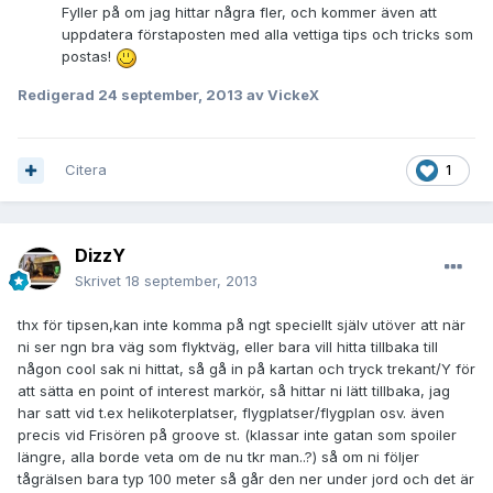
Fyller på om jag hittar några fler, och kommer även att
uppdatera förstaposten med alla vettiga tips och tricks som
postas!
Redigerad
24 september, 2013
av VickeX
Citera
1
DizzY
Skrivet
18 september, 2013
thx för tipsen,kan inte komma på ngt speciellt själv utöver att när
ni ser ngn bra väg som flyktväg, eller bara vill hitta tillbaka till
någon cool sak ni hittat, så gå in på kartan och tryck trekant/Y för
att sätta en point of interest markör, så hittar ni lätt tillbaka, jag
har satt vid t.ex helikoterplatser, flygplatser/flygplan osv. även
precis vid Frisören på groove st. (klassar inte gatan som spoiler
längre, alla borde veta om de nu tkr man..?) så om ni följer
tågrälsen bara typ 100 meter så går den ner under jord och det är