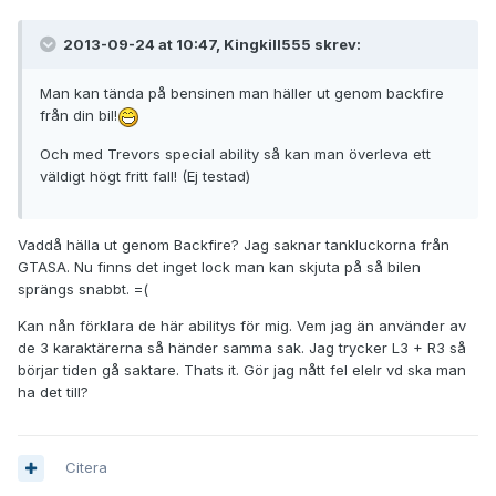
2013-09-24 at 10:47, Kingkill555 skrev:
Man kan tända på bensinen man häller ut genom backfire
från din bil!
Och med Trevors special ability så kan man överleva ett
väldigt högt fritt fall! (Ej testad)
Vaddå hälla ut genom Backfire? Jag saknar tankluckorna från
GTASA. Nu finns det inget lock man kan skjuta på så bilen
sprängs snabbt. =(
Kan nån förklara de här abilitys för mig. Vem jag än använder av
de 3 karaktärerna så händer samma sak. Jag trycker L3 + R3 så
börjar tiden gå saktare. Thats it. Gör jag nått fel elelr vd ska man
ha det till?
Citera