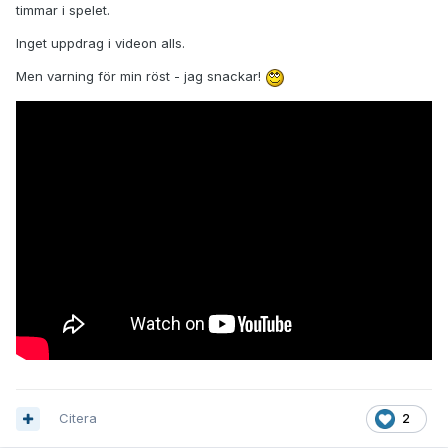
timmar i spelet.
Inget uppdrag i videon alls.
Men varning för min röst - jag snackar!
Citera
2